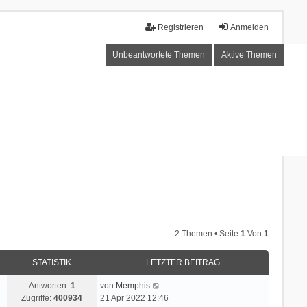
Registrieren
Anmelden
Unbeantwortete Themen
Aktive Themen
2 Themen • Seite
1
Von
1
STATISTIK
LETZTER BEITRAG
Antworten:
1
von
Memphis
Zugriffe:
400934
21 Apr 2022 12:46