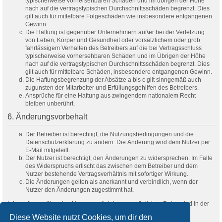
typischerweise vorhersehbaren Schäden und im übrigen der Höhe
nach auf die vertragstypischen Durchschnittsschäden begrenzt. Dies
gilt auch für mittelbare Folgeschäden wie insbesondere entgangenen
Gewinn.
Die Haftung ist gegenüber Unternehmern außer bei der Verletzung
von Leben, Körper und Gesundheit oder vorsätzlichem oder grob
fahrlässigem Verhalten des Betreibers auf die bei Vertragsschluss
typischerweise vorhersehbaren Schäden und im Übrigen der Höhe
nach auf die vertragstypischen Durchschnittsschäden begrenzt. Dies
gilt auch für mittelbare Schäden, insbesondere entgangenen Gewinn.
Die Haftungsbegrenzung der Absätze a bis c gilt sinngemäß auch
zugunsten der Mitarbeiter und Erfüllungsgehilfen des Betreibers.
Ansprüche für eine Haftung aus zwingendem nationalem Recht
bleiben unberührt.
6. Änderungsvorbehalt
Der Betreiber ist berechtigt, die Nutzungsbedingungen und die
Datenschutzerklärung zu ändern. Die Änderung wird dem Nutzer per
E-Mail mitgeteilt.
Der Nutzer ist berechtigt, den Änderungen zu widersprechen. Im Falle
des Widerspruchs erlischt das zwischen dem Betreiber und dem
Nutzer bestehende Vertragsverhältnis mit sofortiger Wirkung.
Die Änderungen gelten als anerkannt und verbindlich, wenn der
Nutzer den Änderungen zugestimmt hat.
Informationen über den Umgang mit deinen persönlichen Daten sind in der
Datenschutzerklärung enthalten.
Diese Website nutzt Cookies, um dir den