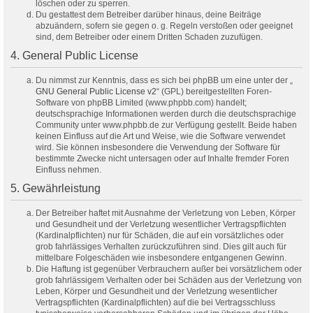
löschen oder zu sperren.
Du gestattest dem Betreiber darüber hinaus, deine Beiträge
abzuändern, sofern sie gegen o. g. Regeln verstoßen oder geeignet
sind, dem Betreiber oder einem Dritten Schaden zuzufügen.
4. General Public License
Du nimmst zur Kenntnis, dass es sich bei phpBB um eine unter der „
GNU General Public License v2
“ (GPL) bereitgestellten Foren-
Software von phpBB Limited (www.phpbb.com) handelt;
deutschsprachige Informationen werden durch die deutschsprachige
Community unter www.phpbb.de zur Verfügung gestellt. Beide haben
keinen Einfluss auf die Art und Weise, wie die Software verwendet
wird. Sie können insbesondere die Verwendung der Software für
bestimmte Zwecke nicht untersagen oder auf Inhalte fremder Foren
Einfluss nehmen.
5. Gewährleistung
Der Betreiber haftet mit Ausnahme der Verletzung von Leben, Körper
und Gesundheit und der Verletzung wesentlicher Vertragspflichten
(Kardinalpflichten) nur für Schäden, die auf ein vorsätzliches oder
grob fahrlässiges Verhalten zurückzuführen sind. Dies gilt auch für
mittelbare Folgeschäden wie insbesondere entgangenen Gewinn.
Die Haftung ist gegenüber Verbrauchern außer bei vorsätzlichem oder
grob fahrlässigem Verhalten oder bei Schäden aus der Verletzung von
Leben, Körper und Gesundheit und der Verletzung wesentlicher
Vertragspflichten (Kardinalpflichten) auf die bei Vertragsschluss