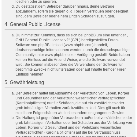
löschen oder zu sperren.
Du gestattest dem Betreiber darüber hinaus, deine Beiträge
abzuändern, sofern sie gegen o. g. Regeln verstoßen oder geeignet
sind, dem Betreiber oder einem Dritten Schaden zuzufügen.
4. General Public License
Du nimmst zur Kenntnis, dass es sich bei phpBB um eine unter der „
GNU General Public License v2
“ (GPL) bereitgestellten Foren-
Software von phpBB Limited (www.phpbb.com) handelt;
deutschsprachige Informationen werden durch die deutschsprachige
Community unter www.phpbb.de zur Verfügung gestellt. Beide haben
keinen Einfluss auf die Art und Weise, wie die Software verwendet
wird. Sie können insbesondere die Verwendung der Software für
bestimmte Zwecke nicht untersagen oder auf Inhalte fremder Foren
Einfluss nehmen.
5. Gewährleistung
Der Betreiber haftet mit Ausnahme der Verletzung von Leben, Körper
und Gesundheit und der Verletzung wesentlicher Vertragspflichten
(Kardinalpflichten) nur für Schäden, die auf ein vorsätzliches oder
grob fahrlässiges Verhalten zurückzuführen sind. Dies gilt auch für
mittelbare Folgeschäden wie insbesondere entgangenen Gewinn.
Die Haftung ist gegenüber Verbrauchern außer bei vorsätzlichem oder
grob fahrlässigem Verhalten oder bei Schäden aus der Verletzung von
Leben, Körper und Gesundheit und der Verletzung wesentlicher
Vertragspflichten (Kardinalpflichten) auf die bei Vertragsschluss