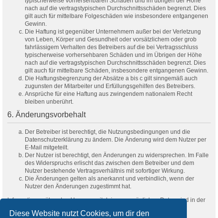
typischerweise vorhersehbaren Schäden und im übrigen der Höhe
nach auf die vertragstypischen Durchschnittsschäden begrenzt. Dies
gilt auch für mittelbare Folgeschäden wie insbesondere entgangenen
Gewinn.
Die Haftung ist gegenüber Unternehmern außer bei der Verletzung
von Leben, Körper und Gesundheit oder vorsätzlichem oder grob
fahrlässigem Verhalten des Betreibers auf die bei Vertragsschluss
typischerweise vorhersehbaren Schäden und im Übrigen der Höhe
nach auf die vertragstypischen Durchschnittsschäden begrenzt. Dies
gilt auch für mittelbare Schäden, insbesondere entgangenen Gewinn.
Die Haftungsbegrenzung der Absätze a bis c gilt sinngemäß auch
zugunsten der Mitarbeiter und Erfüllungsgehilfen des Betreibers.
Ansprüche für eine Haftung aus zwingendem nationalem Recht
bleiben unberührt.
6. Änderungsvorbehalt
Der Betreiber ist berechtigt, die Nutzungsbedingungen und die
Datenschutzerklärung zu ändern. Die Änderung wird dem Nutzer per
E-Mail mitgeteilt.
Der Nutzer ist berechtigt, den Änderungen zu widersprechen. Im Falle
des Widerspruchs erlischt das zwischen dem Betreiber und dem
Nutzer bestehende Vertragsverhältnis mit sofortiger Wirkung.
Die Änderungen gelten als anerkannt und verbindlich, wenn der
Nutzer den Änderungen zugestimmt hat.
Informationen über den Umgang mit deinen persönlichen Daten sind in der
Datenschutzerklärung enthalten.
Diese Website nutzt Cookies, um dir den