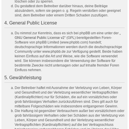
löschen oder zu sperren.
Du gestattest dem Betreiber darüber hinaus, deine Beiträge
abzuändern, sofern sie gegen o. g. Regeln verstoßen oder geeignet
sind, dem Betreiber oder einem Dritten Schaden zuzufügen.
4. General Public License
Du nimmst zur Kenntnis, dass es sich bei phpBB um eine unter der „
GNU General Public License v2
“ (GPL) bereitgestellten Foren-
Software von phpBB Limited (www.phpbb.com) handelt;
deutschsprachige Informationen werden durch die deutschsprachige
Community unter www.phpbb.de zur Verfügung gestellt. Beide haben
keinen Einfluss auf die Art und Weise, wie die Software verwendet
wird. Sie können insbesondere die Verwendung der Software für
bestimmte Zwecke nicht untersagen oder auf Inhalte fremder Foren
Einfluss nehmen.
5. Gewährleistung
Der Betreiber haftet mit Ausnahme der Verletzung von Leben, Körper
und Gesundheit und der Verletzung wesentlicher Vertragspflichten
(Kardinalpflichten) nur für Schäden, die auf ein vorsätzliches oder
grob fahrlässiges Verhalten zurückzuführen sind. Dies gilt auch für
mittelbare Folgeschäden wie insbesondere entgangenen Gewinn.
Die Haftung ist gegenüber Verbrauchern außer bei vorsätzlichem oder
grob fahrlässigem Verhalten oder bei Schäden aus der Verletzung von
Leben, Körper und Gesundheit und der Verletzung wesentlicher
Vertragspflichten (Kardinalpflichten) auf die bei Vertragsschluss