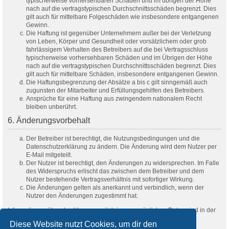
typischerweise vorhersehbaren Schäden und im übrigen der Höhe
nach auf die vertragstypischen Durchschnittsschäden begrenzt. Dies
gilt auch für mittelbare Folgeschäden wie insbesondere entgangenen
Gewinn.
Die Haftung ist gegenüber Unternehmern außer bei der Verletzung
von Leben, Körper und Gesundheit oder vorsätzlichem oder grob
fahrlässigem Verhalten des Betreibers auf die bei Vertragsschluss
typischerweise vorhersehbaren Schäden und im Übrigen der Höhe
nach auf die vertragstypischen Durchschnittsschäden begrenzt. Dies
gilt auch für mittelbare Schäden, insbesondere entgangenen Gewinn.
Die Haftungsbegrenzung der Absätze a bis c gilt sinngemäß auch
zugunsten der Mitarbeiter und Erfüllungsgehilfen des Betreibers.
Ansprüche für eine Haftung aus zwingendem nationalem Recht
bleiben unberührt.
6. Änderungsvorbehalt
Der Betreiber ist berechtigt, die Nutzungsbedingungen und die
Datenschutzerklärung zu ändern. Die Änderung wird dem Nutzer per
E-Mail mitgeteilt.
Der Nutzer ist berechtigt, den Änderungen zu widersprechen. Im Falle
des Widerspruchs erlischt das zwischen dem Betreiber und dem
Nutzer bestehende Vertragsverhältnis mit sofortiger Wirkung.
Die Änderungen gelten als anerkannt und verbindlich, wenn der
Nutzer den Änderungen zugestimmt hat.
Informationen über den Umgang mit deinen persönlichen Daten sind in der
Datenschutzerklärung enthalten.
Diese Website nutzt Cookies, um dir den