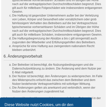
typischerweise vorhersehbaren Schäden und im übrigen der Höhe
nach auf die vertragstypischen Durchschnittsschäden begrenzt. Dies
gilt auch für mittelbare Folgeschäden wie insbesondere entgangenen
Gewinn.
Die Haftung ist gegenüber Unternehmern außer bei der Verletzung
von Leben, Körper und Gesundheit oder vorsätzlichem oder grob
fahrlässigem Verhalten des Betreibers auf die bei Vertragsschluss
typischerweise vorhersehbaren Schäden und im Übrigen der Höhe
nach auf die vertragstypischen Durchschnittsschäden begrenzt. Dies
gilt auch für mittelbare Schäden, insbesondere entgangenen Gewinn.
Die Haftungsbegrenzung der Absätze a bis c gilt sinngemäß auch
zugunsten der Mitarbeiter und Erfüllungsgehilfen des Betreibers.
Ansprüche für eine Haftung aus zwingendem nationalem Recht
bleiben unberührt.
6. Änderungsvorbehalt
Der Betreiber ist berechtigt, die Nutzungsbedingungen und die
Datenschutzerklärung zu ändern. Die Änderung wird dem Nutzer per
E-Mail mitgeteilt.
Der Nutzer ist berechtigt, den Änderungen zu widersprechen. Im Falle
des Widerspruchs erlischt das zwischen dem Betreiber und dem
Nutzer bestehende Vertragsverhältnis mit sofortiger Wirkung.
Die Änderungen gelten als anerkannt und verbindlich, wenn der
Nutzer den Änderungen zugestimmt hat.
Informationen über den Umgang mit deinen persönlichen Daten sind in der
Datenschutzerklärung enthalten.
Diese Website nutzt Cookies, um dir den