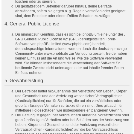
löschen oder zu sperren.
Du gestattest dem Betreiber darüber hinaus, deine Beiträge
abzuändern, sofern sie gegen o. g. Regeln verstoßen oder geeignet
sind, dem Betreiber oder einem Dritten Schaden zuzufügen.
4. General Public License
Du nimmst zur Kenntnis, dass es sich bei phpBB um eine unter der „
GNU General Public License v2
“ (GPL) bereitgestellten Foren-
Software von phpBB Limited (www.phpbb.com) handelt;
deutschsprachige Informationen werden durch die deutschsprachige
Community unter www.phpbb.de zur Verfügung gestellt. Beide haben
keinen Einfluss auf die Art und Weise, wie die Software verwendet
wird. Sie können insbesondere die Verwendung der Software für
bestimmte Zwecke nicht untersagen oder auf Inhalte fremder Foren
Einfluss nehmen.
5. Gewährleistung
Der Betreiber haftet mit Ausnahme der Verletzung von Leben, Körper
und Gesundheit und der Verletzung wesentlicher Vertragspflichten
(Kardinalpflichten) nur für Schäden, die auf ein vorsätzliches oder
grob fahrlässiges Verhalten zurückzuführen sind. Dies gilt auch für
mittelbare Folgeschäden wie insbesondere entgangenen Gewinn.
Die Haftung ist gegenüber Verbrauchern außer bei vorsätzlichem oder
grob fahrlässigem Verhalten oder bei Schäden aus der Verletzung von
Leben, Körper und Gesundheit und der Verletzung wesentlicher
Vertragspflichten (Kardinalpflichten) auf die bei Vertragsschluss