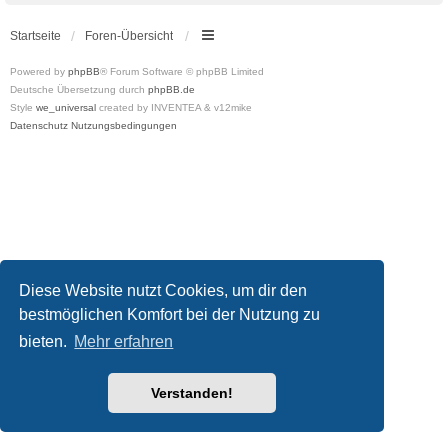
Startseite
Foren-Übersicht
Powered by
phpBB
® Forum Software © phpBB Limited
Deutsche Übersetzung durch
phpBB.de
Style
we_universal
created by INVENTEA & v12mike
Datenschutz
Nutzungsbedingungen
Diese Website nutzt Cookies, um dir den
bestmöglichen Komfort bei der Nutzung zu
bieten.
Mehr erfahren
Verstanden!