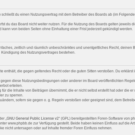
“) schließt du einen Nutzungsvertrag mit dem Betreiber des Boards ab (im Folgende
st du das Board nicht weiter nutzen. Für die Nutzung des Boards gelten jeweils di
 kann von beiden Seiten ohne Einhaltung einer Frist jederzeit gekündigt werden.
 einfaches, zeitlich und räumlich unbeschränktes und unentgeltliches Recht, deine
ch Kündigung des Nutzungsvertrages bestehen.
alte enthält, die gegen geltendes Recht oder die guten Sitten verstoßen. Du erklärs
n gegen diese Nutzungsbedingungen oder anderer im Board veröffentlichten Regel
rbot erteilen.
ür die Inhalte von Beiträgen übernimmt, die er nicht selbst erstellt hat oder die e
er zu sperren.
zuändern, sofern sie gegen o. g. Regeln verstoßen oder geeignet sind, dem Betrei
er „
GNU General Public License v2
“ (GPL) bereitgestellten Foren-Software von 
er www.phpbb.de zur Verfügung gestellt. Beide haben keinen Einfluss auf die Art
e nicht untersagen oder auf Inhalte fremder Foren Einfluss nehmen.