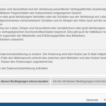
per und Gesundheit und der Verletzung wesentlicher Vertragspflichten (Kardinalpfl
r mittelbare Folgeschäden wie insbesondere entgangenen Gewinn.
em oder grob fahrlässigem Verhalten oder bei Schäden aus der Verletzung von Leb
uss typischerweise vorhersehbaren Schäden und im übrigen der Höhe nach auf die ve
nn.
ng von Leben, Körper und Gesundheit oder vorsätzlichem oder grob fahrlässigem V
vertragstypischen Durchschnittsschäden begrenzt. Dies gilt auch für mittelbare
 zugunsten der Mitarbeiter und Erfüllungsgehilfen des Betreibers.
bleiben unberührt.
Datenschutzerklärung zu ändern. Die Änderung wird dem Nutzer per E-Mail mitgetei
 Falle des Widerspruchs erlischt das zwischen dem Betreiber und dem Nutzer beste
r Nutzer den Änderungen zugestimmt hat.
 der Datenschutzerklärung enthalten.
Startseite
F