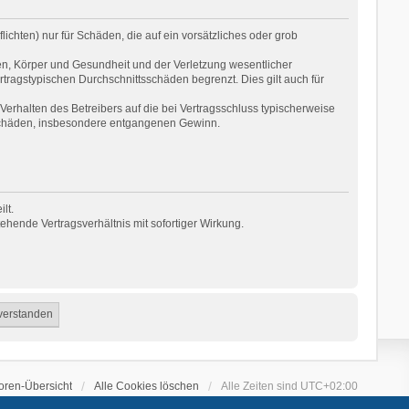
ichten) nur für Schäden, die auf ein vorsätzliches oder grob
en, Körper und Gesundheit und der Verletzung wesentlicher
rtragstypischen Durchschnittsschäden begrenzt. Dies gilt auch für
erhalten des Betreibers auf die bei Vertragsschluss typischerweise
 Schäden, insbesondere entgangenen Gewinn.
lt.
hende Vertragsverhältnis mit sofortiger Wirkung.
oren-Übersicht
Alle Cookies löschen
Alle Zeiten sind
UTC+02:00