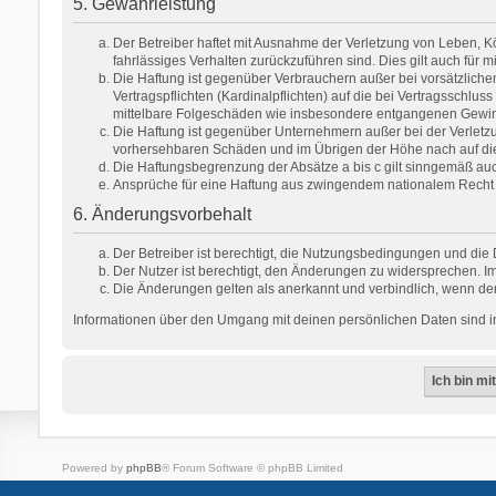
5. Gewährleistung
Der Betreiber haftet mit Ausnahme der Verletzung von Leben, Kör
fahrlässiges Verhalten zurückzuführen sind. Dies gilt auch fü
Die Haftung ist gegenüber Verbrauchern außer bei vorsätzlich
Vertragspflichten (Kardinalpflichten) auf die bei Vertragsschl
mittelbare Folgeschäden wie insbesondere entgangenen Gewi
Die Haftung ist gegenüber Unternehmern außer bei der Verletzu
vorhersehbaren Schäden und im Übrigen der Höhe nach auf die 
Die Haftungsbegrenzung der Absätze a bis c gilt sinngemäß auch
Ansprüche für eine Haftung aus zwingendem nationalem Recht 
6. Änderungsvorbehalt
Der Betreiber ist berechtigt, die Nutzungsbedingungen und die 
Der Nutzer ist berechtigt, den Änderungen zu widersprechen. Im
Die Änderungen gelten als anerkannt und verbindlich, wenn de
Informationen über den Umgang mit deinen persönlichen Daten sind in
Powered by
phpBB
® Forum Software © phpBB Limited
Deutsche Übersetzung durch
phpBB.de