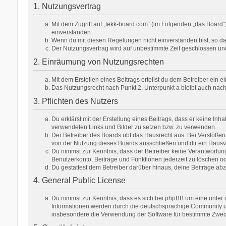
1. Nutzungsvertrag
Mit dem Zugriff auf „tekk-board.com“ (im Folgenden „das Board
einverstanden.
Wenn du mit diesen Regelungen nicht einverstanden bist, so darf
Der Nutzungsvertrag wird auf unbestimmte Zeit geschlossen und
2. Einräumung von Nutzungsrechten
Mit dem Erstellen eines Beitrags erteilst du dem Betreiber ein
Das Nutzungsrecht nach Punkt 2, Unterpunkt a bleibt auch na
3. Pflichten des Nutzers
Du erklärst mit der Erstellung eines Beitrags, dass er keine Inh
verwendeten Links und Bilder zu setzen bzw. zu verwenden.
Der Betreiber des Boards übt das Hausrecht aus. Bei Verstöße
von der Nutzung dieses Boards ausschließen und dir ein Hausve
Du nimmst zur Kenntnis, dass der Betreiber keine Verantwortung f
Benutzerkonto, Beiträge und Funktionen jederzeit zu löschen od
Du gestattest dem Betreiber darüber hinaus, deine Beiträge ab
4. General Public License
Du nimmst zur Kenntnis, dass es sich bei phpBB um eine unter d
Informationen werden durch die deutschsprachige Community unt
insbesondere die Verwendung der Software für bestimmte Zweck