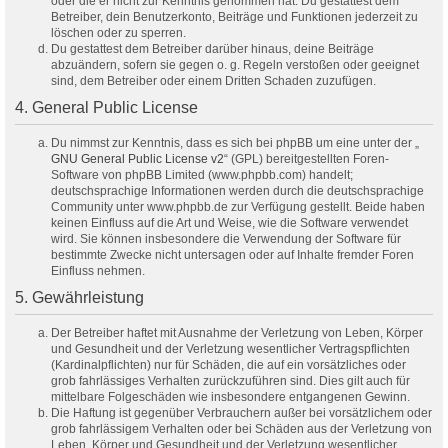
oder die er nicht zur Kenntnis genommen hat. Du gestattest dem
Betreiber, dein Benutzerkonto, Beiträge und Funktionen jederzeit zu
löschen oder zu sperren.
Du gestattest dem Betreiber darüber hinaus, deine Beiträge
abzuändern, sofern sie gegen o. g. Regeln verstoßen oder geeignet
sind, dem Betreiber oder einem Dritten Schaden zuzufügen.
4. General Public License
Du nimmst zur Kenntnis, dass es sich bei phpBB um eine unter der „
GNU General Public License v2
“ (GPL) bereitgestellten Foren-
Software von phpBB Limited (www.phpbb.com) handelt;
deutschsprachige Informationen werden durch die deutschsprachige
Community unter www.phpbb.de zur Verfügung gestellt. Beide haben
keinen Einfluss auf die Art und Weise, wie die Software verwendet
wird. Sie können insbesondere die Verwendung der Software für
bestimmte Zwecke nicht untersagen oder auf Inhalte fremder Foren
Einfluss nehmen.
5. Gewährleistung
Der Betreiber haftet mit Ausnahme der Verletzung von Leben, Körper
und Gesundheit und der Verletzung wesentlicher Vertragspflichten
(Kardinalpflichten) nur für Schäden, die auf ein vorsätzliches oder
grob fahrlässiges Verhalten zurückzuführen sind. Dies gilt auch für
mittelbare Folgeschäden wie insbesondere entgangenen Gewinn.
Die Haftung ist gegenüber Verbrauchern außer bei vorsätzlichem oder
grob fahrlässigem Verhalten oder bei Schäden aus der Verletzung von
Leben, Körper und Gesundheit und der Verletzung wesentlicher