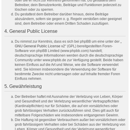
oder die er nicht zur Kenntnis genommen hat. Du gestattest dem
Betreiber, dein Benutzerkonto, Beiträge und Funktionen jederzeit zu
löschen oder zu sperren.
Du gestattest dem Betreiber darüber hinaus, deine Beiträge
abzuändern, sofern sie gegen o. g. Regeln verstoßen oder geeignet
sind, dem Betreiber oder einem Dritten Schaden zuzufügen.
4. General Public License
Du nimmst zur Kenntnis, dass es sich bei phpBB um eine unter der „
GNU General Public License v2
“ (GPL) bereitgestellten Foren-
Software von phpBB Limited (www.phpbb.com) handelt;
deutschsprachige Informationen werden durch die deutschsprachige
Community unter www.phpbb.de zur Verfügung gestellt. Beide haben
keinen Einfluss auf die Art und Weise, wie die Software verwendet
wird. Sie können insbesondere die Verwendung der Software für
bestimmte Zwecke nicht untersagen oder auf Inhalte fremder Foren
Einfluss nehmen.
5. Gewährleistung
Der Betreiber haftet mit Ausnahme der Verletzung von Leben, Körper
und Gesundheit und der Verletzung wesentlicher Vertragspflichten
(Kardinalpflichten) nur für Schäden, die auf ein vorsätzliches oder
grob fahrlässiges Verhalten zurückzuführen sind. Dies gilt auch für
mittelbare Folgeschäden wie insbesondere entgangenen Gewinn.
Die Haftung ist gegenüber Verbrauchern außer bei vorsätzlichem oder
grob fahrlässigem Verhalten oder bei Schäden aus der Verletzung von
Leben, Körper und Gesundheit und der Verletzung wesentlicher