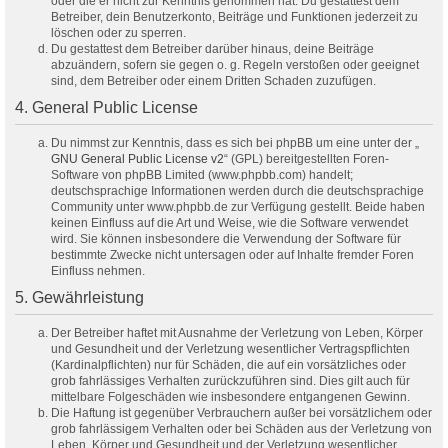
oder die er nicht zur Kenntnis genommen hat. Du gestattest dem
Betreiber, dein Benutzerkonto, Beiträge und Funktionen jederzeit zu
löschen oder zu sperren.
Du gestattest dem Betreiber darüber hinaus, deine Beiträge
abzuändern, sofern sie gegen o. g. Regeln verstoßen oder geeignet
sind, dem Betreiber oder einem Dritten Schaden zuzufügen.
4. General Public License
Du nimmst zur Kenntnis, dass es sich bei phpBB um eine unter der „
GNU General Public License v2
“ (GPL) bereitgestellten Foren-
Software von phpBB Limited (www.phpbb.com) handelt;
deutschsprachige Informationen werden durch die deutschsprachige
Community unter www.phpbb.de zur Verfügung gestellt. Beide haben
keinen Einfluss auf die Art und Weise, wie die Software verwendet
wird. Sie können insbesondere die Verwendung der Software für
bestimmte Zwecke nicht untersagen oder auf Inhalte fremder Foren
Einfluss nehmen.
5. Gewährleistung
Der Betreiber haftet mit Ausnahme der Verletzung von Leben, Körper
und Gesundheit und der Verletzung wesentlicher Vertragspflichten
(Kardinalpflichten) nur für Schäden, die auf ein vorsätzliches oder
grob fahrlässiges Verhalten zurückzuführen sind. Dies gilt auch für
mittelbare Folgeschäden wie insbesondere entgangenen Gewinn.
Die Haftung ist gegenüber Verbrauchern außer bei vorsätzlichem oder
grob fahrlässigem Verhalten oder bei Schäden aus der Verletzung von
Leben, Körper und Gesundheit und der Verletzung wesentlicher