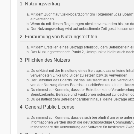
1. Nutzungsvertrag
Mit dem Zugriff auf „tekk-board.com“ (im Folgenden „das Board
einverstanden.
Wenn du mit diesen Regelungen nicht einverstanden bist, so darf
Der Nutzungsvertrag wird auf unbestimmte Zeit geschlossen und
2. Einräumung von Nutzungsrechten
Mit dem Erstellen eines Beitrags erteilst du dem Betreiber ein
Das Nutzungsrecht nach Punkt 2, Unterpunkt a bleibt auch na
3. Pflichten des Nutzers
Du erklärst mit der Erstellung eines Beitrags, dass er keine Inh
verwendeten Links und Bilder zu setzen bzw. zu verwenden.
Der Betreiber des Boards übt das Hausrecht aus. Bei Verstöße
von der Nutzung dieses Boards ausschließen und dir ein Hausve
Du nimmst zur Kenntnis, dass der Betreiber keine Verantwortung f
Benutzerkonto, Beiträge und Funktionen jederzeit zu löschen od
Du gestattest dem Betreiber darüber hinaus, deine Beiträge ab
4. General Public License
Du nimmst zur Kenntnis, dass es sich bei phpBB um eine unter d
Informationen werden durch die deutschsprachige Community unt
insbesondere die Verwendung der Software für bestimmte Zweck