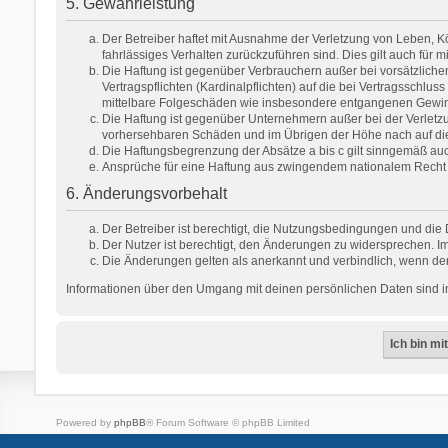
5. Gewährleistung
Der Betreiber haftet mit Ausnahme der Verletzung von Leben, Kör
fahrlässiges Verhalten zurückzuführen sind. Dies gilt auch fü
Die Haftung ist gegenüber Verbrauchern außer bei vorsätzlich
Vertragspflichten (Kardinalpflichten) auf die bei Vertragsschl
mittelbare Folgeschäden wie insbesondere entgangenen Gewi
Die Haftung ist gegenüber Unternehmern außer bei der Verletzu
vorhersehbaren Schäden und im Übrigen der Höhe nach auf die 
Die Haftungsbegrenzung der Absätze a bis c gilt sinngemäß auch
Ansprüche für eine Haftung aus zwingendem nationalem Recht 
6. Änderungsvorbehalt
Der Betreiber ist berechtigt, die Nutzungsbedingungen und die 
Der Nutzer ist berechtigt, den Änderungen zu widersprechen. Im
Die Änderungen gelten als anerkannt und verbindlich, wenn de
Informationen über den Umgang mit deinen persönlichen Daten sind in
Powered by
phpBB
® Forum Software © phpBB Limited
Deutsche Übersetzung durch
phpBB.de