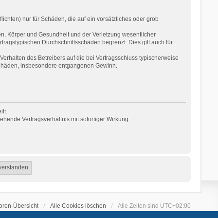
ichten) nur für Schäden, die auf ein vorsätzliches oder grob
en, Körper und Gesundheit und der Verletzung wesentlicher
rtragstypischen Durchschnittsschäden begrenzt. Dies gilt auch für
erhalten des Betreibers auf die bei Vertragsschluss typischerweise
 Schäden, insbesondere entgangenen Gewinn.
lt.
hende Vertragsverhältnis mit sofortiger Wirkung.
oren-Übersicht
Alle Cookies löschen
Alle Zeiten sind
UTC+02:00