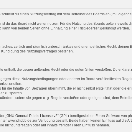
“) schließt du einen Nutzungsvertrag mit dem Betreiber des Boards ab (im Folgende
st du das Board nicht weiter nutzen. Für die Nutzung des Boards gelten jeweils di
 kann von beiden Seiten ohne Einhaltung einer Frist jederzeit gekündigt werden.
 einfaches, zeitlich und räumlich unbeschränktes und unentgeltliches Recht, deine
ch Kündigung des Nutzungsvertrages bestehen.
alte enthält, die gegen geltendes Recht oder die guten Sitten verstoßen. Du erklärs
n gegen diese Nutzungsbedingungen oder anderer im Board veröffentlichten Regel
rbot erteilen.
ür die Inhalte von Beiträgen übernimmt, die er nicht selbst erstellt hat oder die e
er zu sperren.
zuändern, sofern sie gegen o. g. Regeln verstoßen oder geeignet sind, dem Betrei
er „
GNU General Public License v2
“ (GPL) bereitgestellten Foren-Software von 
er www.phpbb.de zur Verfügung gestellt. Beide haben keinen Einfluss auf die Art
e nicht untersagen oder auf Inhalte fremder Foren Einfluss nehmen.