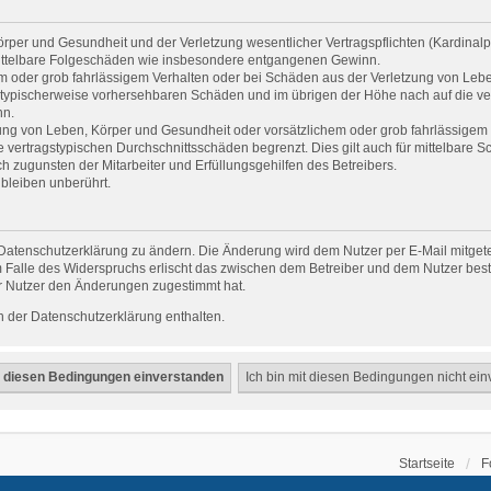
per und Gesundheit und der Verletzung wesentlicher Vertragspflichten (Kardinalpfl
r mittelbare Folgeschäden wie insbesondere entgangenen Gewinn.
em oder grob fahrlässigem Verhalten oder bei Schäden aus der Verletzung von Leb
uss typischerweise vorhersehbaren Schäden und im übrigen der Höhe nach auf die ve
nn.
ng von Leben, Körper und Gesundheit oder vorsätzlichem oder grob fahrlässigem V
vertragstypischen Durchschnittsschäden begrenzt. Dies gilt auch für mittelbare
 zugunsten der Mitarbeiter und Erfüllungsgehilfen des Betreibers.
bleiben unberührt.
Datenschutzerklärung zu ändern. Die Änderung wird dem Nutzer per E-Mail mitgetei
 Falle des Widerspruchs erlischt das zwischen dem Betreiber und dem Nutzer beste
r Nutzer den Änderungen zugestimmt hat.
 der Datenschutzerklärung enthalten.
Startseite
F