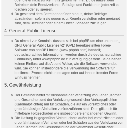
oder die er nicht zur Kenntnis genommen hat. Du gestattest dem
Betreiber, dein Benutzerkonto, Beiträge und Funktionen jederzeit zu
löschen oder zu sperren.
Du gestattest dem Betreiber darüber hinaus, deine Beiträge
abzuändern, sofern sie gegen o. g. Regeln verstoßen oder geeignet
sind, dem Betreiber oder einem Dritten Schaden zuzufügen.
4. General Public License
Du nimmst zur Kenntnis, dass es sich bei phpBB um eine unter der „
GNU General Public License v2
“ (GPL) bereitgestellten Foren-
Software von phpBB Limited (www.phpbb.com) handelt;
deutschsprachige Informationen werden durch die deutschsprachige
Community unter www.phpbb.de zur Verfügung gestellt. Beide haben
keinen Einfluss auf die Art und Weise, wie die Software verwendet
wird. Sie können insbesondere die Verwendung der Software für
bestimmte Zwecke nicht untersagen oder auf Inhalte fremder Foren
Einfluss nehmen.
5. Gewährleistung
Der Betreiber haftet mit Ausnahme der Verletzung von Leben, Körper
und Gesundheit und der Verletzung wesentlicher Vertragspflichten
(Kardinalpflichten) nur für Schäden, die auf ein vorsätzliches oder
grob fahrlässiges Verhalten zurückzuführen sind. Dies gilt auch für
mittelbare Folgeschäden wie insbesondere entgangenen Gewinn.
Die Haftung ist gegenüber Verbrauchern außer bei vorsätzlichem oder
grob fahrlässigem Verhalten oder bei Schäden aus der Verletzung von
Leben, Körper und Gesundheit und der Verletzung wesentlicher