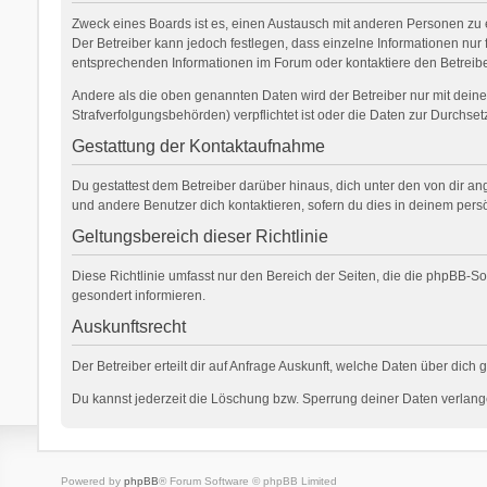
Zweck eines Boards ist es, einen Austausch mit anderen Personen zu erm
Der Betreiber kann jedoch festlegen, dass einzelne Informationen nur 
entsprechenden Informationen im Forum oder kontaktiere den Betreiber
Andere als die oben genannten Daten wird der Betreiber nur mit deiner
Strafverfolgungsbehörden) verpflichtet ist oder die Daten zur Durchsetz
Gestattung der Kontaktaufnahme
Du gestattest dem Betreiber darüber hinaus, dich unter den von dir an
und andere Benutzer dich kontaktieren, sofern du dies in deinem persö
Geltungsbereich dieser Richtlinie
Diese Richtlinie umfasst nur den Bereich der Seiten, die die phpBB-S
gesondert informieren.
Auskunftsrecht
Der Betreiber erteilt dir auf Anfrage Auskunft, welche Daten über dich 
Du kannst jederzeit die Löschung bzw. Sperrung deiner Daten verlangen
Powered by
phpBB
® Forum Software © phpBB Limited