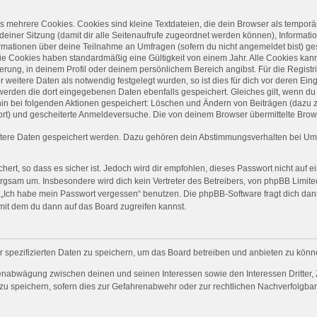
 mehrere Cookies. Cookies sind kleine Textdateien, die dein Browser als temporä
 deiner Sitzung (damit dir alle Seitenaufrufe zugeordnet werden können), Informati
ormationen über deine Teilnahme an Umfragen (sofern du nicht angemeldet bist) ge
ie Cookies haben standardmäßig eine Gültigkeit von einem Jahr. Alle Cookies kanns
ierung, in deinem Profil oder deinem persönlichem Bereich angibst. Für die Regist
eitere Daten als notwendig festgelegt wurden, so ist dies für dich vor deren Einga
 werden die dort eingegebenen Daten ebenfalls gespeichert. Gleiches gilt, wenn du 
rhin bei folgenden Aktionen gespeichert: Löschen und Ändern von Beiträgen (dazu
ort) und gescheiterte Anmeldeversuche. Die von deinem Browser übermittelte Brows
itere Daten gespeichert werden. Dazu gehören dein Abstimmungsverhalten bei Umfr
ert, so dass es sicher ist. Jedoch wird dir empfohlen, dieses Passwort nicht auf 
rgsam um. Insbesondere wird dich kein Vertreter des Betreibers, von phpBB Limited
on „Ich habe mein Passwort vergessen“ benutzen. Die phpBB-Software fragt dich 
mit dem du dann auf das Board zugreifen kannst.
r spezifizierten Daten zu speichern, um das Board betreiben und anbieten zu könn
senabwägung zwischen deinen und seinen Interessen sowie den Interessen Dritter, 
 speichern, sofern dies zur Gefahrenabwehr oder zur rechtlichen Nachverfolgbark