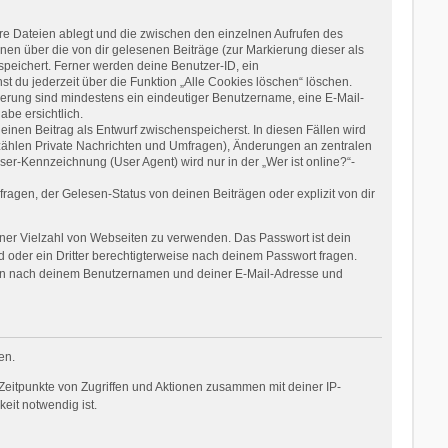
re Dateien ablegt und die zwischen den einzelnen Aufrufen des
onen über die von dir gelesenen Beiträge (zur Markierung dieser als
speichert. Ferner werden deine Benutzer-ID, ein
t du jederzeit über die Funktion „Alle Cookies löschen“ löschen.
rierung sind mindestens ein eindeutiger Benutzername, eine E-Mail-
be ersichtlich.
einen Beitrag als Entwurf zwischenspeicherst. In diesen Fällen wird
 zählen Private Nachrichten und Umfragen), Änderungen an zentralen
er-Kennzeichnung (User Agent) wird nur in der „Wer ist online?“-
agen, der Gelesen-Status von deinen Beiträgen oder explizit von dir
einer Vielzahl von Webseiten zu verwenden. Das Passwort ist dein
 oder ein Dritter berechtigterweise nach deinem Passwort fragen.
dann nach deinem Benutzernamen und deiner E-Mail-Adresse und
en.
Zeitpunkte von Zugriffen und Aktionen zusammen mit deiner IP-
eit notwendig ist.