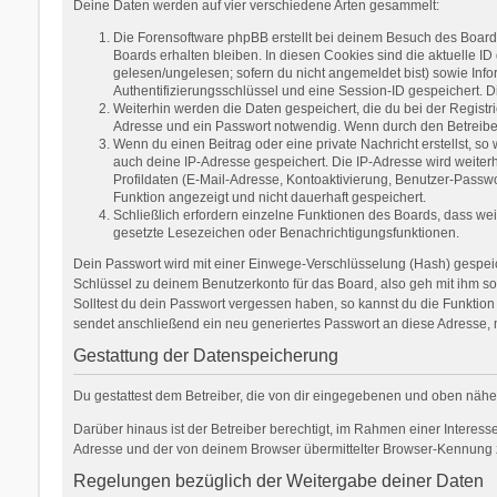
Deine Daten werden auf vier verschiedene Arten gesammelt:
Die Forensoftware phpBB erstellt bei deinem Besuch des Boards
Boards erhalten bleiben. In diesen Cookies sind die aktuelle ID
gelesen/ungelesen; sofern du nicht angemeldet bist) sowie Inf
Authentifizierungsschlüssel und eine Session-ID gespeichert. D
Weiterhin werden die Daten gespeichert, die du bei der Registr
Adresse und ein Passwort notwendig. Wenn durch den Betreiber w
Wenn du einen Beitrag oder eine private Nachricht erstellst, so
auch deine IP-Adresse gespeichert. Die IP-Adresse wird weite
Profildaten (E-Mail-Adresse, Kontoaktivierung, Benutzer-Passw
Funktion angezeigt und nicht dauerhaft gespeichert.
Schließlich erfordern einzelne Funktionen des Boards, dass we
gesetzte Lesezeichen oder Benachrichtigungsfunktionen.
Dein Passwort wird mit einer Einwege-Verschlüsselung (Hash) gespeich
Schlüssel zu deinem Benutzerkonto für das Board, also geh mit ihm so
Solltest du dein Passwort vergessen haben, so kannst du die Funkti
sendet anschließend ein neu generiertes Passwort an diese Adresse, 
Gestattung der Datenspeicherung
Du gestattest dem Betreiber, die von dir eingegebenen und oben nähe
Darüber hinaus ist der Betreiber berechtigt, im Rahmen einer Interes
Adresse und der von deinem Browser übermittelter Browser-Kennung zu
Regelungen bezüglich der Weitergabe deiner Daten