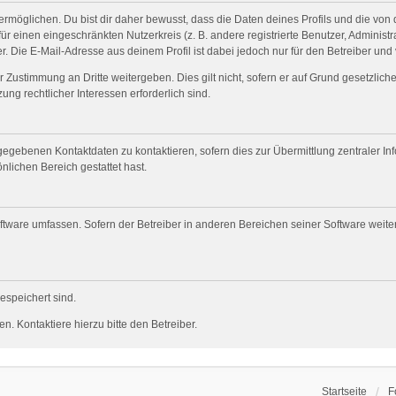
öglichen. Du bist dir daher bewusst, dass die Daten deines Profils und die von dir
für einen eingeschränkten Nutzerkreis (z. B. andere registrierte Benutzer, Adminis
. Die E-Mail-Adresse aus deinem Profil ist dabei jedoch nur für den Betreiber und
 Zustimmung an Dritte weitergeben. Dies gilt nicht, sofern er auf Grund gesetzlic
ung rechtlicher Interessen erforderlich sind.
gegebenen Kontaktdaten zu kontaktieren, sofern dies zur Übermittlung zentraler Inf
nlichen Bereich gestattet hast.
oftware umfassen. Sofern der Betreiber in anderen Bereichen seiner Software weit
gespeichert sind.
. Kontaktiere hierzu bitte den Betreiber.
Startseite
F