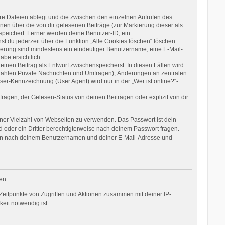
re Dateien ablegt und die zwischen den einzelnen Aufrufen des
onen über die von dir gelesenen Beiträge (zur Markierung dieser als
speichert. Ferner werden deine Benutzer-ID, ein
t du jederzeit über die Funktion „Alle Cookies löschen“ löschen.
rierung sind mindestens ein eindeutiger Benutzername, eine E-Mail-
be ersichtlich.
einen Beitrag als Entwurf zwischenspeicherst. In diesen Fällen wird
 zählen Private Nachrichten und Umfragen), Änderungen an zentralen
er-Kennzeichnung (User Agent) wird nur in der „Wer ist online?“-
agen, der Gelesen-Status von deinen Beiträgen oder explizit von dir
einer Vielzahl von Webseiten zu verwenden. Das Passwort ist dein
 oder ein Dritter berechtigterweise nach deinem Passwort fragen.
dann nach deinem Benutzernamen und deiner E-Mail-Adresse und
en.
Zeitpunkte von Zugriffen und Aktionen zusammen mit deiner IP-
eit notwendig ist.