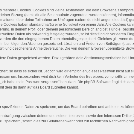
 mehrere Cookies. Cookies sind kleine Textdateien, die dein Browser als temporä
 deiner Sitzung (damit dir alle Seitenaufrufe zugeordnet werden können), Informati
ormationen über deine Teilnahme an Umfragen (sofern du nicht angemeldet bist) ge
ie Cookies haben standardmäßig eine Gültigkeit von einem Jahr. Alle Cookies kanns
ierung, in deinem Profil oder deinem persönlichem Bereich angibst. Für die Regist
eitere Daten als notwendig festgelegt wurden, so ist dies für dich vor deren Einga
 werden die dort eingegebenen Daten ebenfalls gespeichert. Gleiches gilt, wenn du 
rhin bei folgenden Aktionen gespeichert: Löschen und Ändern von Beiträgen (dazu
ort) und gescheiterte Anmeldeversuche. Die von deinem Browser übermittelte Brows
itere Daten gespeichert werden. Dazu gehören dein Abstimmungsverhalten bei Umfr
ert, so dass es sicher ist. Jedoch wird dir empfohlen, dieses Passwort nicht auf 
rgsam um. Insbesondere wird dich kein Vertreter des Betreibers, von phpBB Limited
on „Ich habe mein Passwort vergessen“ benutzen. Die phpBB-Software fragt dich 
mit dem du dann auf das Board zugreifen kannst.
r spezifizierten Daten zu speichern, um das Board betreiben und anbieten zu könn
senabwägung zwischen deinen und seinen Interessen sowie den Interessen Dritter, 
 speichern, sofern dies zur Gefahrenabwehr oder zur rechtlichen Nachverfolgbark