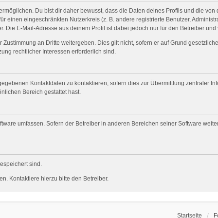
öglichen. Du bist dir daher bewusst, dass die Daten deines Profils und die von dir
für einen eingeschränkten Nutzerkreis (z. B. andere registrierte Benutzer, Adminis
. Die E-Mail-Adresse aus deinem Profil ist dabei jedoch nur für den Betreiber und
 Zustimmung an Dritte weitergeben. Dies gilt nicht, sofern er auf Grund gesetzlic
ung rechtlicher Interessen erforderlich sind.
gegebenen Kontaktdaten zu kontaktieren, sofern dies zur Übermittlung zentraler Inf
nlichen Bereich gestattet hast.
oftware umfassen. Sofern der Betreiber in anderen Bereichen seiner Software weit
gespeichert sind.
. Kontaktiere hierzu bitte den Betreiber.
Startseite
F