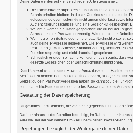
Deine Daten werden auf vier verschiedene Arten gesammelt:
Die Forensoftware phpBB erstellt bei deinem Besuch des Boards
Boards erhalten bleiben. In diesen Cookies sind die aktuelle ID
gelesen/ungelesen; sofern du nicht angemeldet bist) sowie Inf
Authentifizierungsschlüssel und eine Session-ID gespeichert. D
Weiterhin werden die Daten gespeichert, die du bei der Registr
Adresse und ein Passwort notwendig. Wenn durch den Betreiber w
Wenn du einen Beitrag oder eine private Nachricht erstellst, so
auch deine IP-Adresse gespeichert. Die IP-Adresse wird weite
Profildaten (E-Mail-Adresse, Kontoaktivierung, Benutzer-Passw
Funktion angezeigt und nicht dauerhaft gespeichert.
Schließlich erfordern einzelne Funktionen des Boards, dass we
gesetzte Lesezeichen oder Benachrichtigungsfunktionen.
Dein Passwort wird mit einer Einwege-Verschlüsselung (Hash) gespeich
Schlüssel zu deinem Benutzerkonto für das Board, also geh mit ihm so
Solltest du dein Passwort vergessen haben, so kannst du die Funkti
sendet anschließend ein neu generiertes Passwort an diese Adresse, 
Gestattung der Datenspeicherung
Du gestattest dem Betreiber, die von dir eingegebenen und oben nähe
Darüber hinaus ist der Betreiber berechtigt, im Rahmen einer Interes
Adresse und der von deinem Browser übermittelter Browser-Kennung zu
Regelungen bezüglich der Weitergabe deiner Daten