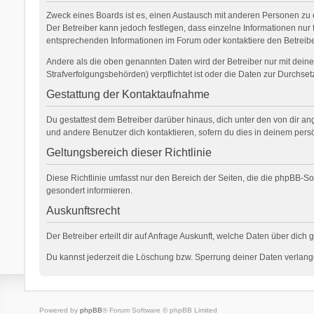
Zweck eines Boards ist es, einen Austausch mit anderen Personen zu erm
Der Betreiber kann jedoch festlegen, dass einzelne Informationen nur 
entsprechenden Informationen im Forum oder kontaktiere den Betreiber
Andere als die oben genannten Daten wird der Betreiber nur mit deiner
Strafverfolgungsbehörden) verpflichtet ist oder die Daten zur Durchsetz
Gestattung der Kontaktaufnahme
Du gestattest dem Betreiber darüber hinaus, dich unter den von dir an
und andere Benutzer dich kontaktieren, sofern du dies in deinem persö
Geltungsbereich dieser Richtlinie
Diese Richtlinie umfasst nur den Bereich der Seiten, die die phpBB-S
gesondert informieren.
Auskunftsrecht
Der Betreiber erteilt dir auf Anfrage Auskunft, welche Daten über dich 
Du kannst jederzeit die Löschung bzw. Sperrung deiner Daten verlangen
Powered by
phpBB
® Forum Software © phpBB Limited