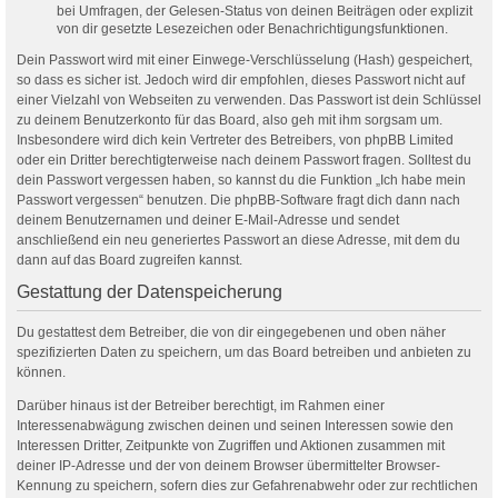
bei Umfragen, der Gelesen-Status von deinen Beiträgen oder explizit
von dir gesetzte Lesezeichen oder Benachrichtigungsfunktionen.
Dein Passwort wird mit einer Einwege-Verschlüsselung (Hash) gespeichert,
so dass es sicher ist. Jedoch wird dir empfohlen, dieses Passwort nicht auf
einer Vielzahl von Webseiten zu verwenden. Das Passwort ist dein Schlüssel
zu deinem Benutzerkonto für das Board, also geh mit ihm sorgsam um.
Insbesondere wird dich kein Vertreter des Betreibers, von phpBB Limited
oder ein Dritter berechtigterweise nach deinem Passwort fragen. Solltest du
dein Passwort vergessen haben, so kannst du die Funktion „Ich habe mein
Passwort vergessen“ benutzen. Die phpBB-Software fragt dich dann nach
deinem Benutzernamen und deiner E-Mail-Adresse und sendet
anschließend ein neu generiertes Passwort an diese Adresse, mit dem du
dann auf das Board zugreifen kannst.
Gestattung der Datenspeicherung
Du gestattest dem Betreiber, die von dir eingegebenen und oben näher
spezifizierten Daten zu speichern, um das Board betreiben und anbieten zu
können.
Darüber hinaus ist der Betreiber berechtigt, im Rahmen einer
Interessenabwägung zwischen deinen und seinen Interessen sowie den
Interessen Dritter, Zeitpunkte von Zugriffen und Aktionen zusammen mit
deiner IP-Adresse und der von deinem Browser übermittelter Browser-
Kennung zu speichern, sofern dies zur Gefahrenabwehr oder zur rechtlichen