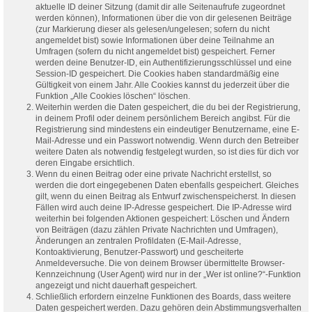
aktuelle ID deiner Sitzung (damit dir alle Seitenaufrufe zugeordnet
werden können), Informationen über die von dir gelesenen Beiträge
(zur Markierung dieser als gelesen/ungelesen; sofern du nicht
angemeldet bist) sowie Informationen über deine Teilnahme an
Umfragen (sofern du nicht angemeldet bist) gespeichert. Ferner
werden deine Benutzer-ID, ein Authentifizierungsschlüssel und eine
Session-ID gespeichert. Die Cookies haben standardmäßig eine
Gültigkeit von einem Jahr. Alle Cookies kannst du jederzeit über die
Funktion „Alle Cookies löschen“ löschen.
Weiterhin werden die Daten gespeichert, die du bei der Registrierung,
in deinem Profil oder deinem persönlichem Bereich angibst. Für die
Registrierung sind mindestens ein eindeutiger Benutzername, eine E-
Mail-Adresse und ein Passwort notwendig. Wenn durch den Betreiber
weitere Daten als notwendig festgelegt wurden, so ist dies für dich vor
deren Eingabe ersichtlich.
Wenn du einen Beitrag oder eine private Nachricht erstellst, so
werden die dort eingegebenen Daten ebenfalls gespeichert. Gleiches
gilt, wenn du einen Beitrag als Entwurf zwischenspeicherst. In diesen
Fällen wird auch deine IP-Adresse gespeichert. Die IP-Adresse wird
weiterhin bei folgenden Aktionen gespeichert: Löschen und Ändern
von Beiträgen (dazu zählen Private Nachrichten und Umfragen),
Änderungen an zentralen Profildaten (E-Mail-Adresse,
Kontoaktivierung, Benutzer-Passwort) und gescheiterte
Anmeldeversuche. Die von deinem Browser übermittelte Browser-
Kennzeichnung (User Agent) wird nur in der „Wer ist online?“-Funktion
angezeigt und nicht dauerhaft gespeichert.
Schließlich erfordern einzelne Funktionen des Boards, dass weitere
Daten gespeichert werden. Dazu gehören dein Abstimmungsverhalten