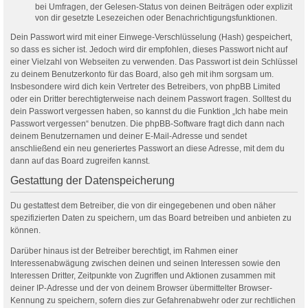
bei Umfragen, der Gelesen-Status von deinen Beiträgen oder explizit
von dir gesetzte Lesezeichen oder Benachrichtigungsfunktionen.
Dein Passwort wird mit einer Einwege-Verschlüsselung (Hash) gespeichert,
so dass es sicher ist. Jedoch wird dir empfohlen, dieses Passwort nicht auf
einer Vielzahl von Webseiten zu verwenden. Das Passwort ist dein Schlüssel
zu deinem Benutzerkonto für das Board, also geh mit ihm sorgsam um.
Insbesondere wird dich kein Vertreter des Betreibers, von phpBB Limited
oder ein Dritter berechtigterweise nach deinem Passwort fragen. Solltest du
dein Passwort vergessen haben, so kannst du die Funktion „Ich habe mein
Passwort vergessen“ benutzen. Die phpBB-Software fragt dich dann nach
deinem Benutzernamen und deiner E-Mail-Adresse und sendet
anschließend ein neu generiertes Passwort an diese Adresse, mit dem du
dann auf das Board zugreifen kannst.
Gestattung der Datenspeicherung
Du gestattest dem Betreiber, die von dir eingegebenen und oben näher
spezifizierten Daten zu speichern, um das Board betreiben und anbieten zu
können.
Darüber hinaus ist der Betreiber berechtigt, im Rahmen einer
Interessenabwägung zwischen deinen und seinen Interessen sowie den
Interessen Dritter, Zeitpunkte von Zugriffen und Aktionen zusammen mit
deiner IP-Adresse und der von deinem Browser übermittelter Browser-
Kennung zu speichern, sofern dies zur Gefahrenabwehr oder zur rechtlichen