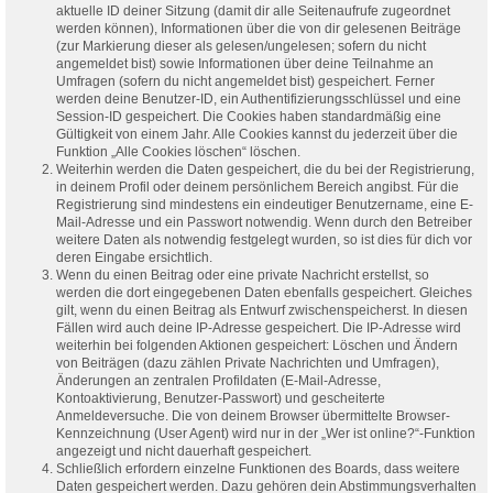
aktuelle ID deiner Sitzung (damit dir alle Seitenaufrufe zugeordnet
werden können), Informationen über die von dir gelesenen Beiträge
(zur Markierung dieser als gelesen/ungelesen; sofern du nicht
angemeldet bist) sowie Informationen über deine Teilnahme an
Umfragen (sofern du nicht angemeldet bist) gespeichert. Ferner
werden deine Benutzer-ID, ein Authentifizierungsschlüssel und eine
Session-ID gespeichert. Die Cookies haben standardmäßig eine
Gültigkeit von einem Jahr. Alle Cookies kannst du jederzeit über die
Funktion „Alle Cookies löschen“ löschen.
Weiterhin werden die Daten gespeichert, die du bei der Registrierung,
in deinem Profil oder deinem persönlichem Bereich angibst. Für die
Registrierung sind mindestens ein eindeutiger Benutzername, eine E-
Mail-Adresse und ein Passwort notwendig. Wenn durch den Betreiber
weitere Daten als notwendig festgelegt wurden, so ist dies für dich vor
deren Eingabe ersichtlich.
Wenn du einen Beitrag oder eine private Nachricht erstellst, so
werden die dort eingegebenen Daten ebenfalls gespeichert. Gleiches
gilt, wenn du einen Beitrag als Entwurf zwischenspeicherst. In diesen
Fällen wird auch deine IP-Adresse gespeichert. Die IP-Adresse wird
weiterhin bei folgenden Aktionen gespeichert: Löschen und Ändern
von Beiträgen (dazu zählen Private Nachrichten und Umfragen),
Änderungen an zentralen Profildaten (E-Mail-Adresse,
Kontoaktivierung, Benutzer-Passwort) und gescheiterte
Anmeldeversuche. Die von deinem Browser übermittelte Browser-
Kennzeichnung (User Agent) wird nur in der „Wer ist online?“-Funktion
angezeigt und nicht dauerhaft gespeichert.
Schließlich erfordern einzelne Funktionen des Boards, dass weitere
Daten gespeichert werden. Dazu gehören dein Abstimmungsverhalten