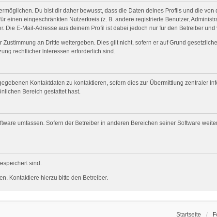
öglichen. Du bist dir daher bewusst, dass die Daten deines Profils und die von dir
für einen eingeschränkten Nutzerkreis (z. B. andere registrierte Benutzer, Adminis
. Die E-Mail-Adresse aus deinem Profil ist dabei jedoch nur für den Betreiber und
 Zustimmung an Dritte weitergeben. Dies gilt nicht, sofern er auf Grund gesetzlic
ung rechtlicher Interessen erforderlich sind.
gegebenen Kontaktdaten zu kontaktieren, sofern dies zur Übermittlung zentraler Inf
nlichen Bereich gestattet hast.
oftware umfassen. Sofern der Betreiber in anderen Bereichen seiner Software weit
gespeichert sind.
. Kontaktiere hierzu bitte den Betreiber.
Startseite
F