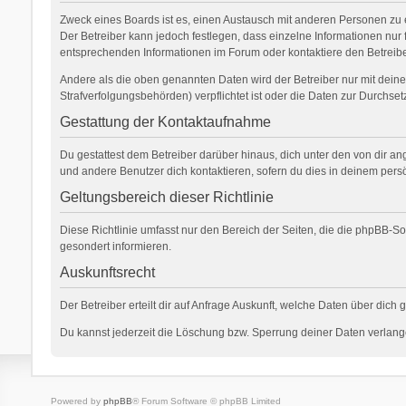
Zweck eines Boards ist es, einen Austausch mit anderen Personen zu erm
Der Betreiber kann jedoch festlegen, dass einzelne Informationen nur 
entsprechenden Informationen im Forum oder kontaktiere den Betreiber
Andere als die oben genannten Daten wird der Betreiber nur mit deiner
Strafverfolgungsbehörden) verpflichtet ist oder die Daten zur Durchsetz
Gestattung der Kontaktaufnahme
Du gestattest dem Betreiber darüber hinaus, dich unter den von dir an
und andere Benutzer dich kontaktieren, sofern du dies in deinem persö
Geltungsbereich dieser Richtlinie
Diese Richtlinie umfasst nur den Bereich der Seiten, die die phpBB-S
gesondert informieren.
Auskunftsrecht
Der Betreiber erteilt dir auf Anfrage Auskunft, welche Daten über dich 
Du kannst jederzeit die Löschung bzw. Sperrung deiner Daten verlangen
Powered by
phpBB
® Forum Software © phpBB Limited