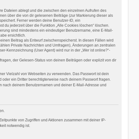
re Dateien ablegt und die zwischen den einzelnen Aufrufen des
onen über die von dir gelesenen Beiträge (zur Markierung dieser als
speichert. Ferner werden deine Benutzer-ID, ein
t du jederzeit über die Funktion „Alle Cookies löschen“ löschen.
rierung sind mindestens ein eindeutiger Benutzername, eine E-Mail-
be ersichtlich.
einen Beitrag als Entwurf zwischenspeicherst. In diesen Fällen wird
 zählen Private Nachrichten und Umfragen), Änderungen an zentralen
er-Kennzeichnung (User Agent) wird nur in der „Wer ist online?“-
agen, der Gelesen-Status von deinen Beiträgen oder explizit von dir
einer Vielzahl von Webseiten zu verwenden. Das Passwort ist dein
 oder ein Dritter berechtigterweise nach deinem Passwort fragen.
dann nach deinem Benutzernamen und deiner E-Mail-Adresse und
en.
Zeitpunkte von Zugriffen und Aktionen zusammen mit deiner IP-
eit notwendig ist.