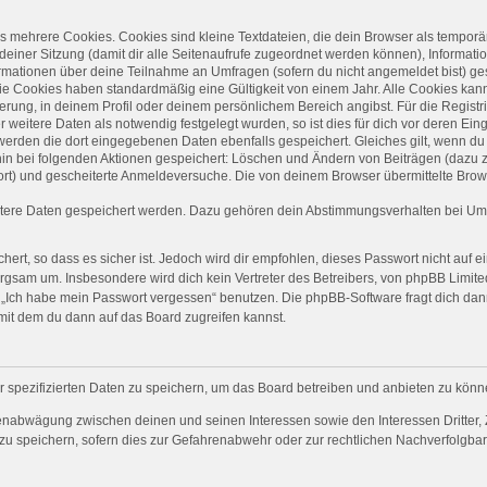
 mehrere Cookies. Cookies sind kleine Textdateien, die dein Browser als temporä
 deiner Sitzung (damit dir alle Seitenaufrufe zugeordnet werden können), Informati
ormationen über deine Teilnahme an Umfragen (sofern du nicht angemeldet bist) ge
ie Cookies haben standardmäßig eine Gültigkeit von einem Jahr. Alle Cookies kanns
ierung, in deinem Profil oder deinem persönlichem Bereich angibst. Für die Regist
eitere Daten als notwendig festgelegt wurden, so ist dies für dich vor deren Einga
 werden die dort eingegebenen Daten ebenfalls gespeichert. Gleiches gilt, wenn du 
rhin bei folgenden Aktionen gespeichert: Löschen und Ändern von Beiträgen (dazu
ort) und gescheiterte Anmeldeversuche. Die von deinem Browser übermittelte Brows
itere Daten gespeichert werden. Dazu gehören dein Abstimmungsverhalten bei Umfr
ert, so dass es sicher ist. Jedoch wird dir empfohlen, dieses Passwort nicht auf 
rgsam um. Insbesondere wird dich kein Vertreter des Betreibers, von phpBB Limited
on „Ich habe mein Passwort vergessen“ benutzen. Die phpBB-Software fragt dich 
mit dem du dann auf das Board zugreifen kannst.
r spezifizierten Daten zu speichern, um das Board betreiben und anbieten zu könn
senabwägung zwischen deinen und seinen Interessen sowie den Interessen Dritter, 
 speichern, sofern dies zur Gefahrenabwehr oder zur rechtlichen Nachverfolgbark