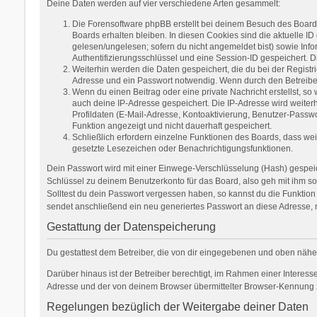
Deine Daten werden auf vier verschiedene Arten gesammelt:
Die Forensoftware phpBB erstellt bei deinem Besuch des Boards
Boards erhalten bleiben. In diesen Cookies sind die aktuelle ID
gelesen/ungelesen; sofern du nicht angemeldet bist) sowie Inf
Authentifizierungsschlüssel und eine Session-ID gespeichert. D
Weiterhin werden die Daten gespeichert, die du bei der Registr
Adresse und ein Passwort notwendig. Wenn durch den Betreiber w
Wenn du einen Beitrag oder eine private Nachricht erstellst, so
auch deine IP-Adresse gespeichert. Die IP-Adresse wird weite
Profildaten (E-Mail-Adresse, Kontoaktivierung, Benutzer-Passw
Funktion angezeigt und nicht dauerhaft gespeichert.
Schließlich erfordern einzelne Funktionen des Boards, dass we
gesetzte Lesezeichen oder Benachrichtigungsfunktionen.
Dein Passwort wird mit einer Einwege-Verschlüsselung (Hash) gespeich
Schlüssel zu deinem Benutzerkonto für das Board, also geh mit ihm so
Solltest du dein Passwort vergessen haben, so kannst du die Funkti
sendet anschließend ein neu generiertes Passwort an diese Adresse, 
Gestattung der Datenspeicherung
Du gestattest dem Betreiber, die von dir eingegebenen und oben nähe
Darüber hinaus ist der Betreiber berechtigt, im Rahmen einer Interes
Adresse und der von deinem Browser übermittelter Browser-Kennung zu
Regelungen bezüglich der Weitergabe deiner Daten