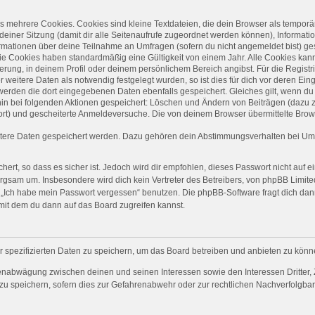
 mehrere Cookies. Cookies sind kleine Textdateien, die dein Browser als temporä
 deiner Sitzung (damit dir alle Seitenaufrufe zugeordnet werden können), Informati
ormationen über deine Teilnahme an Umfragen (sofern du nicht angemeldet bist) ge
ie Cookies haben standardmäßig eine Gültigkeit von einem Jahr. Alle Cookies kanns
ierung, in deinem Profil oder deinem persönlichem Bereich angibst. Für die Regist
eitere Daten als notwendig festgelegt wurden, so ist dies für dich vor deren Einga
 werden die dort eingegebenen Daten ebenfalls gespeichert. Gleiches gilt, wenn du 
rhin bei folgenden Aktionen gespeichert: Löschen und Ändern von Beiträgen (dazu
ort) und gescheiterte Anmeldeversuche. Die von deinem Browser übermittelte Brows
itere Daten gespeichert werden. Dazu gehören dein Abstimmungsverhalten bei Umfr
ert, so dass es sicher ist. Jedoch wird dir empfohlen, dieses Passwort nicht auf 
rgsam um. Insbesondere wird dich kein Vertreter des Betreibers, von phpBB Limited
on „Ich habe mein Passwort vergessen“ benutzen. Die phpBB-Software fragt dich 
mit dem du dann auf das Board zugreifen kannst.
r spezifizierten Daten zu speichern, um das Board betreiben und anbieten zu könn
senabwägung zwischen deinen und seinen Interessen sowie den Interessen Dritter, 
 speichern, sofern dies zur Gefahrenabwehr oder zur rechtlichen Nachverfolgbark