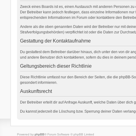
Zweck eines Boards ist es, einen Austausch mit anderen Personen zu erm
Der Betreiber kann jedoch festlegen, dass einzelne Informationen nur 
entsprechenden Informationen im Forum oder kontaktiere den Betreiber
Andere als die oben genannten Daten wird der Betreiber nur mit deiner
Strafverfolgungsbehörden) verpflichtet ist oder die Daten zur Durchsetz
Gestattung der Kontaktaufnahme
Du gestattest dem Betreiber darüber hinaus, dich unter den von dir an
und andere Benutzer dich kontaktieren, sofern du dies in deinem persö
Geltungsbereich dieser Richtlinie
Diese Richtlinie umfasst nur den Bereich der Seiten, die die phpBB-S
gesondert informieren.
Auskunftsrecht
Der Betreiber erteilt dir auf Anfrage Auskunft, welche Daten über dich 
Du kannst jederzeit die Löschung bzw. Sperrung deiner Daten verlangen
Powered by
phpBB
® Forum Software © phpBB Limited