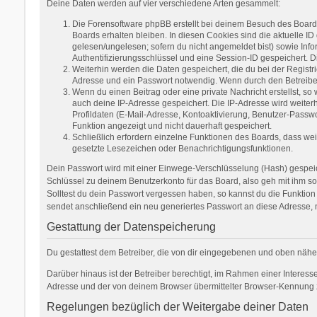
Deine Daten werden auf vier verschiedene Arten gesammelt:
Die Forensoftware phpBB erstellt bei deinem Besuch des Boards
Boards erhalten bleiben. In diesen Cookies sind die aktuelle ID
gelesen/ungelesen; sofern du nicht angemeldet bist) sowie Inf
Authentifizierungsschlüssel und eine Session-ID gespeichert. D
Weiterhin werden die Daten gespeichert, die du bei der Registr
Adresse und ein Passwort notwendig. Wenn durch den Betreiber w
Wenn du einen Beitrag oder eine private Nachricht erstellst, so
auch deine IP-Adresse gespeichert. Die IP-Adresse wird weite
Profildaten (E-Mail-Adresse, Kontoaktivierung, Benutzer-Passw
Funktion angezeigt und nicht dauerhaft gespeichert.
Schließlich erfordern einzelne Funktionen des Boards, dass we
gesetzte Lesezeichen oder Benachrichtigungsfunktionen.
Dein Passwort wird mit einer Einwege-Verschlüsselung (Hash) gespeich
Schlüssel zu deinem Benutzerkonto für das Board, also geh mit ihm so
Solltest du dein Passwort vergessen haben, so kannst du die Funkti
sendet anschließend ein neu generiertes Passwort an diese Adresse, 
Gestattung der Datenspeicherung
Du gestattest dem Betreiber, die von dir eingegebenen und oben nähe
Darüber hinaus ist der Betreiber berechtigt, im Rahmen einer Interes
Adresse und der von deinem Browser übermittelter Browser-Kennung zu
Regelungen bezüglich der Weitergabe deiner Daten