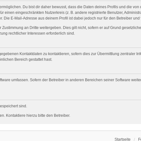
öglichen. Du bist dir daher bewusst, dass die Daten deines Profils und die von dir
für einen eingeschränkten Nutzerkreis (z. B. andere registrierte Benutzer, Adminis
. Die E-Mail-Adresse aus deinem Profil ist dabei jedoch nur für den Betreiber und
 Zustimmung an Dritte weitergeben. Dies gilt nicht, sofern er auf Grund gesetzlic
ung rechtlicher Interessen erforderlich sind.
gegebenen Kontaktdaten zu kontaktieren, sofern dies zur Übermittlung zentraler Inf
nlichen Bereich gestattet hast.
oftware umfassen. Sofern der Betreiber in anderen Bereichen seiner Software weit
gespeichert sind.
. Kontaktiere hierzu bitte den Betreiber.
Startseite
F