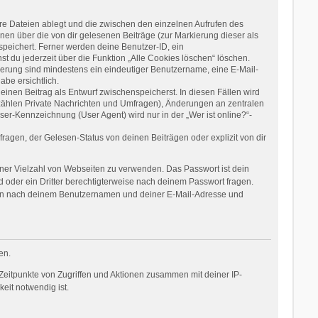
re Dateien ablegt und die zwischen den einzelnen Aufrufen des
onen über die von dir gelesenen Beiträge (zur Markierung dieser als
speichert. Ferner werden deine Benutzer-ID, ein
t du jederzeit über die Funktion „Alle Cookies löschen“ löschen.
rierung sind mindestens ein eindeutiger Benutzername, eine E-Mail-
be ersichtlich.
einen Beitrag als Entwurf zwischenspeicherst. In diesen Fällen wird
 zählen Private Nachrichten und Umfragen), Änderungen an zentralen
er-Kennzeichnung (User Agent) wird nur in der „Wer ist online?“-
agen, der Gelesen-Status von deinen Beiträgen oder explizit von dir
einer Vielzahl von Webseiten zu verwenden. Das Passwort ist dein
 oder ein Dritter berechtigterweise nach deinem Passwort fragen.
dann nach deinem Benutzernamen und deiner E-Mail-Adresse und
en.
Zeitpunkte von Zugriffen und Aktionen zusammen mit deiner IP-
eit notwendig ist.