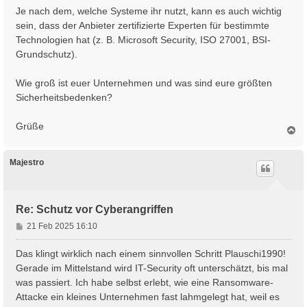
Je nach dem, welche Systeme ihr nutzt, kann es auch wichtig
sein, dass der Anbieter zertifizierte Experten für bestimmte
Technologien hat (z. B. Microsoft Security, ISO 27001, BSI-
Grundschutz).
Wie groß ist euer Unternehmen und was sind eure größten
Sicherheitsbedenken?
Grüße
N
a
c
h
Majestro
o
b
e
n
Re: Schutz vor Cyberangriffen
B
21 Feb 2025 16:10
e
i
Das klingt wirklich nach einem sinnvollen Schritt Plauschi1990!
t
Gerade im Mittelstand wird IT-Security oft unterschätzt, bis mal
r
was passiert. Ich habe selbst erlebt, wie eine Ransomware-
a
Attacke ein kleines Unternehmen fast lahmgelegt hat, weil es
g