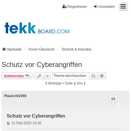
Registrieren
Anmelden
Startseite
Foren-Übersicht
Technik & Industrie
Schutz vor Cyberangriffen
Suche
Erweiterte Suc
Antworten
8 Beiträge • Seite
1
Von
1
Plauschi1990
Schutz vor Cyberangriffen
B
21 Feb 2025 14:35
e