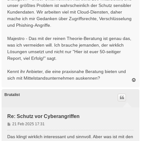
a
unser größtes Problem ist wahrscheinlich der Schutz sensibler
g
Kundendaten. Wir arbeiten viel mit Cloud-Diensten, daher
mache ich mir Gedanken über Zugriffsrechte, Verschlüsselung
und Phishing-Angriffe.
Majestro - Das mit der reinen Theorie-Beratung ist genau das,
was ich vermeiden will. Ich brauche jemanden, der wirklich
Lösungen umsetzt und nicht nur "Hier ist euer 50-seitiger
Report, viel Erfolg!" sagt.
Kennt ihr Anbieter, die eine praxisnahe Beratung bieten und
sich mit Mittelstandsunternehmen auskennen?
N
a
c
h
Brutalist
o
b
e
n
Re: Schutz vor Cyberangriffen
B
21 Feb 2025 17:31
e
i
Das klingt wirklich interessant und sinnvoll. Aber was ist mit den
t