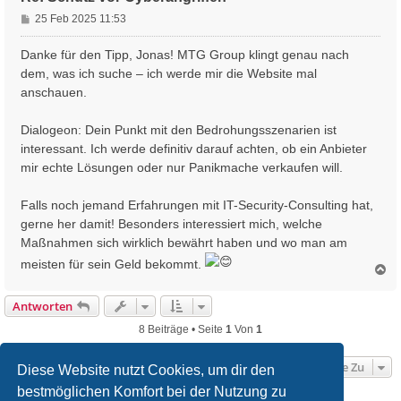
B
25 Feb 2025 11:53
e
i
Danke für den Tipp, Jonas! MTG Group klingt genau nach
t
dem, was ich suche – ich werde mir die Website mal
r
anschauen.
a
g
Dialogeon: Dein Punkt mit den Bedrohungsszenarien ist
interessant. Ich werde definitiv darauf achten, ob ein Anbieter
mir echte Lösungen oder nur Panikmache verkaufen will.
Falls noch jemand Erfahrungen mit IT-Security-Consulting hat,
gerne her damit! Besonders interessiert mich, welche
Maßnahmen sich wirklich bewährt haben und wo man am
meisten für sein Geld bekommt.
N
a
c
Antworten
h
o
8 Beiträge • Seite
1
Von
1
b
e
Gehe Zu
n
Diese Website nutzt Cookies, um dir den
bestmöglichen Komfort bei der Nutzung zu