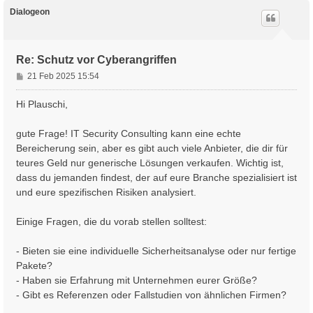
c
h
Dialogeon
o
b
e
n
Re: Schutz vor Cyberangriffen
B
21 Feb 2025 15:54
e
i
Hi Plauschi,
t
r
gute Frage! IT Security Consulting kann eine echte
a
Bereicherung sein, aber es gibt auch viele Anbieter, die dir für
g
teures Geld nur generische Lösungen verkaufen. Wichtig ist,
dass du jemanden findest, der auf eure Branche spezialisiert ist
und eure spezifischen Risiken analysiert.
Einige Fragen, die du vorab stellen solltest:
- Bieten sie eine individuelle Sicherheitsanalyse oder nur fertige
Pakete?
- Haben sie Erfahrung mit Unternehmen eurer Größe?
- Gibt es Referenzen oder Fallstudien von ähnlichen Firmen?