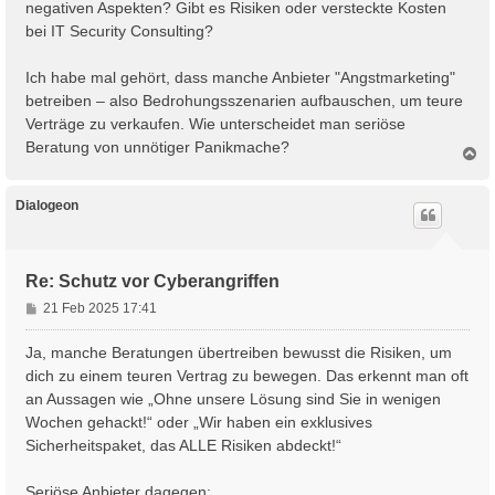
negativen Aspekten? Gibt es Risiken oder versteckte Kosten
r
bei IT Security Consulting?
a
g
Ich habe mal gehört, dass manche Anbieter "Angstmarketing"
betreiben – also Bedrohungsszenarien aufbauschen, um teure
Verträge zu verkaufen. Wie unterscheidet man seriöse
Beratung von unnötiger Panikmache?
N
a
c
h
Dialogeon
o
b
e
n
Re: Schutz vor Cyberangriffen
B
21 Feb 2025 17:41
e
i
Ja, manche Beratungen übertreiben bewusst die Risiken, um
t
dich zu einem teuren Vertrag zu bewegen. Das erkennt man oft
r
an Aussagen wie „Ohne unsere Lösung sind Sie in wenigen
a
Wochen gehackt!“ oder „Wir haben ein exklusives
g
Sicherheitspaket, das ALLE Risiken abdeckt!“
Seriöse Anbieter dagegen: