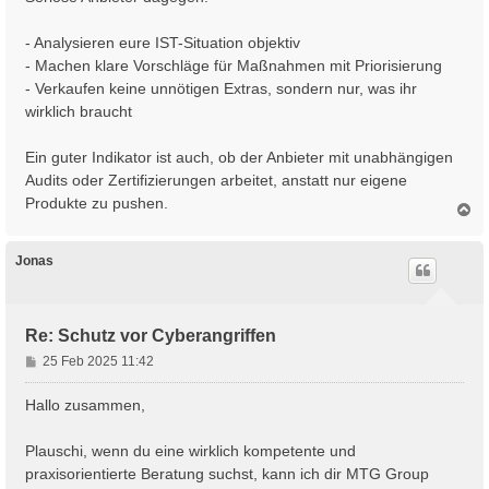
- Analysieren eure IST-Situation objektiv
- Machen klare Vorschläge für Maßnahmen mit Priorisierung
- Verkaufen keine unnötigen Extras, sondern nur, was ihr
wirklich braucht
Ein guter Indikator ist auch, ob der Anbieter mit unabhängigen
Audits oder Zertifizierungen arbeitet, anstatt nur eigene
Produkte zu pushen.
N
a
c
h
Jonas
o
b
e
n
Re: Schutz vor Cyberangriffen
B
25 Feb 2025 11:42
e
i
Hallo zusammen,
t
r
Plauschi, wenn du eine wirklich kompetente und
a
praxisorientierte Beratung suchst, kann ich dir MTG Group
g