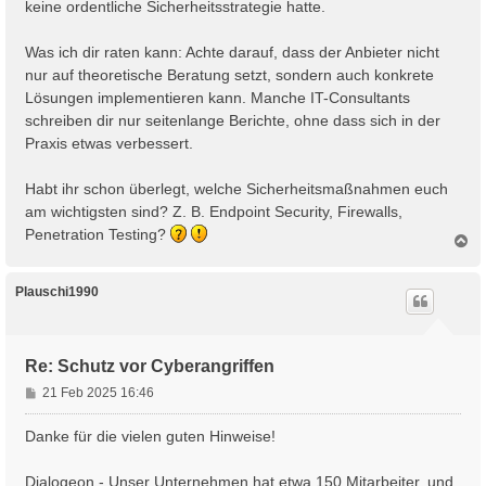
keine ordentliche Sicherheitsstrategie hatte.
Was ich dir raten kann: Achte darauf, dass der Anbieter nicht
nur auf theoretische Beratung setzt, sondern auch konkrete
Lösungen implementieren kann. Manche IT-Consultants
schreiben dir nur seitenlange Berichte, ohne dass sich in der
Praxis etwas verbessert.
Habt ihr schon überlegt, welche Sicherheitsmaßnahmen euch
am wichtigsten sind? Z. B. Endpoint Security, Firewalls,
Penetration Testing?
N
a
c
h
Plauschi1990
o
b
e
n
Re: Schutz vor Cyberangriffen
B
21 Feb 2025 16:46
e
i
Danke für die vielen guten Hinweise!
t
r
Dialogeon - Unser Unternehmen hat etwa 150 Mitarbeiter, und