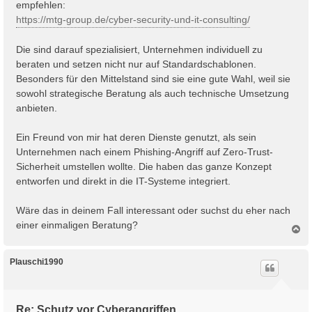
empfehlen:
https://mtg-group.de/cyber-security-und-it-consulting/
Die sind darauf spezialisiert, Unternehmen individuell zu
beraten und setzen nicht nur auf Standardschablonen.
Besonders für den Mittelstand sind sie eine gute Wahl, weil sie
sowohl strategische Beratung als auch technische Umsetzung
anbieten.
Ein Freund von mir hat deren Dienste genutzt, als sein
Unternehmen nach einem Phishing-Angriff auf Zero-Trust-
Sicherheit umstellen wollte. Die haben das ganze Konzept
entworfen und direkt in die IT-Systeme integriert.
Wäre das in deinem Fall interessant oder suchst du eher nach
einer einmaligen Beratung?
N
a
c
h
Plauschi1990
o
b
e
n
Re: Schutz vor Cyberangriffen