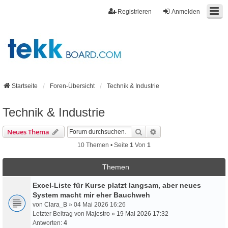
Registrieren
Anmelden
Startseite
Foren-Übersicht
Technik & Industrie
Technik & Industrie
Suche
Erweiterte Suche
Neues Thema
10 Themen • Seite
1
Von
1
Themen
Excel-Liste für Kurse platzt langsam, aber neues
System macht mir eher Bauchweh
von
Clara_B
» 04 Mai 2026 16:26
Letzter Beitrag von
Majestro
»
19 Mai 2026 17:32
Antworten:
4