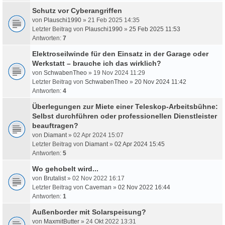
Schutz vor Cyberangriffen
von
Plauschi1990
» 21 Feb 2025 14:35
Letzter Beitrag von
Plauschi1990
»
25 Feb 2025 11:53
Antworten:
7
Elektroseilwinde für den Einsatz in der Garage oder
Werkstatt – brauche ich das wirklich?
von
SchwabenTheo
» 19 Nov 2024 11:29
Letzter Beitrag von
SchwabenTheo
»
20 Nov 2024 11:42
Antworten:
4
Überlegungen zur Miete einer Teleskop-Arbeitsbühne:
Selbst durchführen oder professionellen Dienstleister
beauftragen?
von
Diamant
» 02 Apr 2024 15:07
Letzter Beitrag von
Diamant
»
02 Apr 2024 15:45
Antworten:
5
Wo gehobelt wird...
von
Brutalist
» 02 Nov 2022 16:17
Letzter Beitrag von
Caveman
»
02 Nov 2022 16:44
Antworten:
1
Außenborder mit Solarspeisung?
von
MaxmitButter
» 24 Okt 2022 13:31