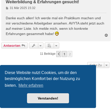
Weiterbildung & Erfahrungen gesucht!
B
31 Mär 2025 15:32
e
i
Danke euch allen! Ich werde mal ein Praktikum machen und
t
mir verschiedene Arbeitgeber ansehen. AVYTA steht jetzt auch
r
auf meiner Liste. Ich melde mich, wenn ich konkrete
a
Erfahrungen gesammelt habe!
g
N
a
c
Antworten
h
o
1
2
Vorherige
11 Beiträge
b
e
n
Gehe Zu
Diese Website nutzt Cookies, um dir den
Startseite
Foren-Übersicht
bestmöglichen Komfort bei der Nutzung zu
bieten.
Mehr erfahren
Powered by
phpBB
® Forum Software © phpBB Limited
Deutsche Übersetzung durch
phpBB.de
Style
we_universal
created by INVENTEA & v12mike
Verstanden!
Datenschutz
Nutzungsbedingungen