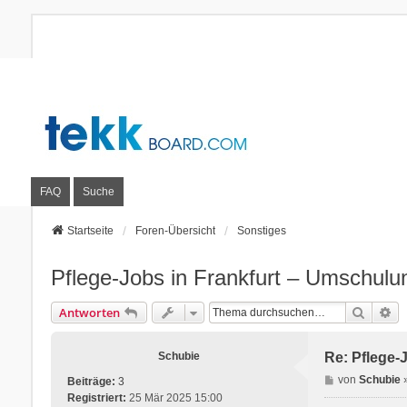
FAQ
Suche
Startseite
Foren-Übersicht
Sonstiges
Pflege-Jobs in Frankfurt – Umschulu
Suche
Er
Antworten
Schubie
Re: Pflege-
B
von
Schubie
Beiträge:
3
e
Registriert:
25 Mär 2025 15:00