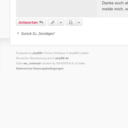
i
Danke euch al
t
melde mich, w
r
a
Antworten
g
Zurück Zu „Sonstiges“
Powered by
phpBB
® Forum Software © phpBB Limited
Deutsche Übersetzung durch
phpBB.de
Style
we_universal
created by INVENTEA & v12mike
Datenschutz
Nutzungsbedingungen