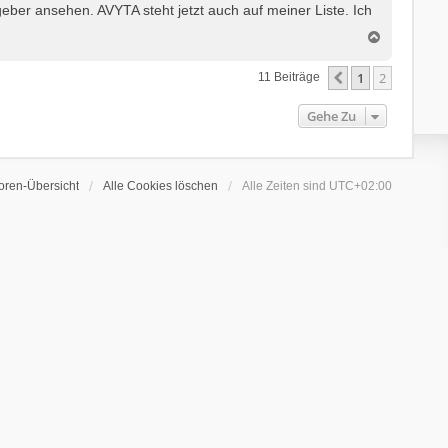
ber ansehen. AVYTA steht jetzt auch auf meiner Liste. Ich
N
a
c
1
2
Vorherige
11 Beiträge
h
o
Gehe Zu
b
e
n
oren-Übersicht
Alle Cookies löschen
Alle Zeiten sind
UTC+02:00