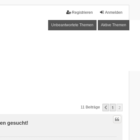
Registrieren
Anmelden
Unbeantwortete Themen
Aktive Themen
1
2
Vorherige
11 Beiträge
gen gesucht!