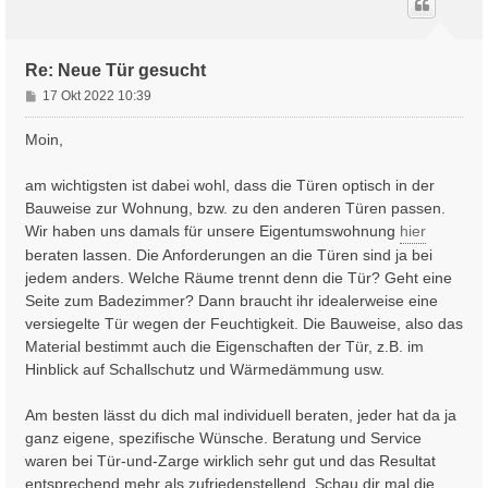
o
b
e
n
Re: Neue Tür gesucht
B
17 Okt 2022 10:39
e
i
Moin,
t
r
am wichtigsten ist dabei wohl, dass die Türen optisch in der
a
Bauweise zur Wohnung, bzw. zu den anderen Türen passen.
g
Wir haben uns damals für unsere Eigentumswohnung
hier
beraten lassen. Die Anforderungen an die Türen sind ja bei
jedem anders. Welche Räume trennt denn die Tür? Geht eine
Seite zum Badezimmer? Dann braucht ihr idealerweise eine
versiegelte Tür wegen der Feuchtigkeit. Die Bauweise, also das
Material bestimmt auch die Eigenschaften der Tür, z.B. im
Hinblick auf Schallschutz und Wärmedämmung usw.
Am besten lässt du dich mal individuell beraten, jeder hat da ja
ganz eigene, spezifische Wünsche. Beratung und Service
waren bei Tür-und-Zarge wirklich sehr gut und das Resultat
entsprechend mehr als zufriedenstellend. Schau dir mal die