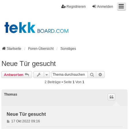
Registrieren
Anmelden
Startseite
Foren-Übersicht
Sonstiges
Neue Tür gesucht
Suche
Erweiterte Suc
Antworten
2 Beiträge • Seite
1
Von
1
Thomas
Neue Tür gesucht
B
17 Okt 2022 09:16
e