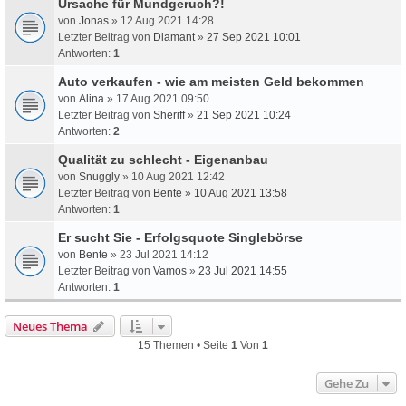
Ursache für Mundgeruch?!
von
Jonas
» 12 Aug 2021 14:28
Letzter Beitrag von
Diamant
»
27 Sep 2021 10:01
Antworten:
1
Auto verkaufen - wie am meisten Geld bekommen
von
Alina
» 17 Aug 2021 09:50
Letzter Beitrag von
Sheriff
»
21 Sep 2021 10:24
Antworten:
2
Qualität zu schlecht - Eigenanbau
von
Snuggly
» 10 Aug 2021 12:42
Letzter Beitrag von
Bente
»
10 Aug 2021 13:58
Antworten:
1
Er sucht Sie - Erfolgsquote Singlebörse
von
Bente
» 23 Jul 2021 14:12
Letzter Beitrag von
Vamos
»
23 Jul 2021 14:55
Antworten:
1
Neues Thema
15 Themen • Seite
1
Von
1
Gehe Zu