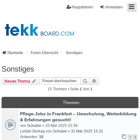
Registrieren
Anmelden
Startseite
Foren-Übersicht
Sonstiges
Sonstiges
Suche
Erweiterte Suche
Neues Thema
15 Themen • Seite
1
Von
1
Themen
Pflege-Jobs in Frankfurt – Umschulung, Weiterbildung
& Erfahrungen gesucht!
von
Schubie
» 25 Mär 2025 15:38
Letzter Beitrag von
Schubie
»
31 Mär 2025 15:32
Antworten:
10
1
2