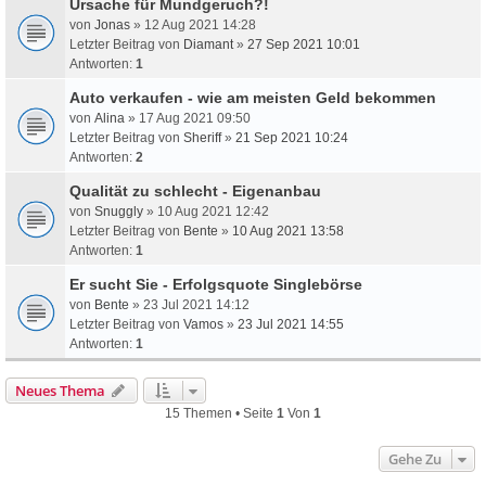
Ursache für Mundgeruch?!
von
Jonas
» 12 Aug 2021 14:28
Letzter Beitrag von
Diamant
»
27 Sep 2021 10:01
Antworten:
1
Auto verkaufen - wie am meisten Geld bekommen
von
Alina
» 17 Aug 2021 09:50
Letzter Beitrag von
Sheriff
»
21 Sep 2021 10:24
Antworten:
2
Qualität zu schlecht - Eigenanbau
von
Snuggly
» 10 Aug 2021 12:42
Letzter Beitrag von
Bente
»
10 Aug 2021 13:58
Antworten:
1
Er sucht Sie - Erfolgsquote Singlebörse
von
Bente
» 23 Jul 2021 14:12
Letzter Beitrag von
Vamos
»
23 Jul 2021 14:55
Antworten:
1
Neues Thema
15 Themen • Seite
1
Von
1
Gehe Zu