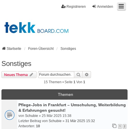
Registrieren
Anmelden
Startseite
Foren-Übersicht
Sonstiges
Sonstiges
Suche
Erweiterte Suche
Neues Thema
15 Themen • Seite
1
Von
1
Themen
Pflege-Jobs in Frankfurt – Umschulung, Weiterbildung
& Erfahrungen gesucht!
von
Schubie
» 25 Mär 2025 15:38
Letzter Beitrag von
Schubie
»
31 Mär 2025 15:32
Antworten:
10
1
2