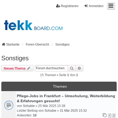
Registrieren
Anmelden
Startseite
Foren-Übersicht
Sonstiges
Sonstiges
Suche
Erweiterte Suche
Neues Thema
15 Themen • Seite
1
Von
1
Themen
Pflege-Jobs in Frankfurt – Umschulung, Weiterbildung
& Erfahrungen gesucht!
von
Schubie
» 25 Mär 2025 15:38
Letzter Beitrag von
Schubie
»
31 Mär 2025 15:32
Antworten:
10
1
2