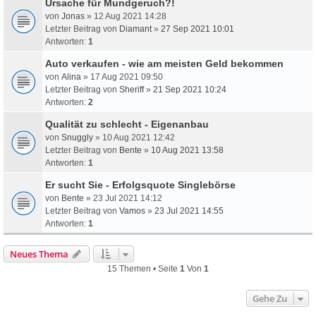
Ursache für Mundgeruch?!
von
Jonas
» 12 Aug 2021 14:28
Letzter Beitrag von
Diamant
»
27 Sep 2021 10:01
Antworten:
1
Auto verkaufen - wie am meisten Geld bekommen
von
Alina
» 17 Aug 2021 09:50
Letzter Beitrag von
Sheriff
»
21 Sep 2021 10:24
Antworten:
2
Qualität zu schlecht - Eigenanbau
von
Snuggly
» 10 Aug 2021 12:42
Letzter Beitrag von
Bente
»
10 Aug 2021 13:58
Antworten:
1
Er sucht Sie - Erfolgsquote Singlebörse
von
Bente
» 23 Jul 2021 14:12
Letzter Beitrag von
Vamos
»
23 Jul 2021 14:55
Antworten:
1
Neues Thema
15 Themen • Seite
1
Von
1
Gehe Zu