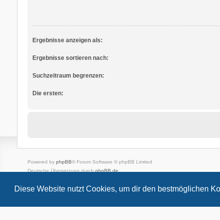
Ergebnisse anzeigen als:
Ergebnisse sortieren nach:
Suchzeitraum begrenzen:
Die ersten:
Powered by
phpBB
® Forum Software © phpBB Limited
Deutsche Übersetzung durch
phpBB.de
Style
we_universal
created by INVENTEA & v12mike
Diese Website nutzt Cookies, um dir den bestmöglichen Ko
Datenschutz
Nutzungsbedingungen