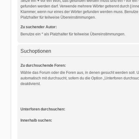
Setze ein
+
vor ein Wort, das gefunden werden muss und ein
-
vor ein 
gefunden werden darf. Verwende mehrere Wörter getrennt durch
|
inne
Klammer, wenn nur eines der Wörter gefunden werden muss. Benutze e
Platzhalter für teilweise Übereinstimmungen.
Zu suchender Autor:
Benutze ein * als Platzhalter für teilweise Übereinstimmungen.
Suchoptionen
Zu durchsuchende Foren:
Wähle das Forum oder die Foren aus, in denen gesucht werden soll. 
automatisch mit durchsucht, sofern du die Option „Unterforen durchsuc
deaktivierst.
Unterforen durchsuchen:
Innerhalb suchen: