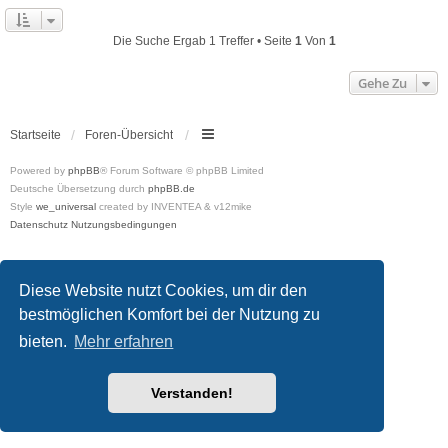
Die Suche Ergab 1 Treffer • Seite
1
Von
1
Gehe Zu
Startseite
Foren-Übersicht
Powered by
phpBB
® Forum Software © phpBB Limited
Deutsche Übersetzung durch
phpBB.de
Style
we_universal
created by INVENTEA & v12mike
Datenschutz
Nutzungsbedingungen
Diese Website nutzt Cookies, um dir den
bestmöglichen Komfort bei der Nutzung zu
bieten.
Mehr erfahren
Verstanden!