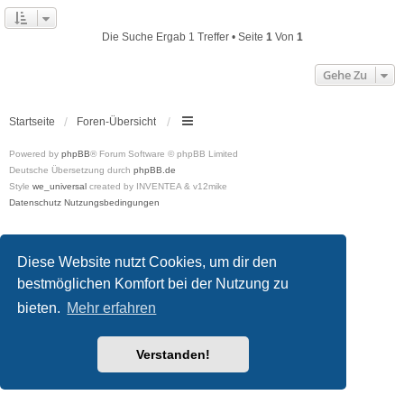
Die Suche Ergab 1 Treffer • Seite
1
Von
1
Gehe Zu
Startseite
Foren-Übersicht
Powered by
phpBB
® Forum Software © phpBB Limited
Deutsche Übersetzung durch
phpBB.de
Style
we_universal
created by INVENTEA & v12mike
Datenschutz
Nutzungsbedingungen
Diese Website nutzt Cookies, um dir den
bestmöglichen Komfort bei der Nutzung zu
bieten.
Mehr erfahren
Verstanden!