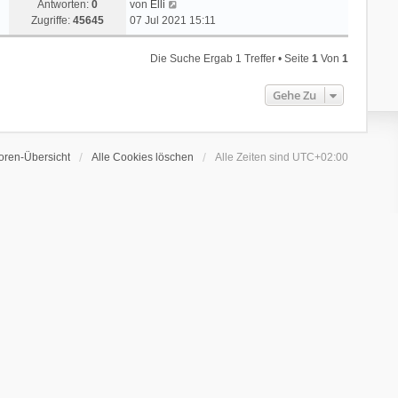
Antworten:
0
von
Elli
Zugriffe:
45645
07 Jul 2021 15:11
Die Suche Ergab 1 Treffer • Seite
1
Von
1
Gehe Zu
oren-Übersicht
Alle Cookies löschen
Alle Zeiten sind
UTC+02:00