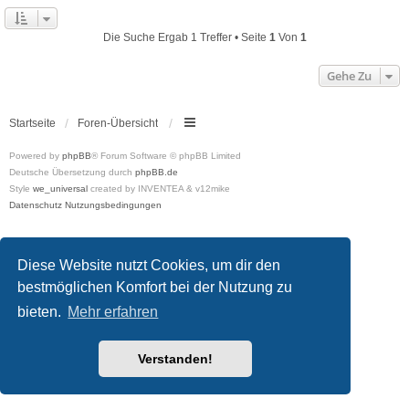
Die Suche Ergab 1 Treffer • Seite
1
Von
1
Gehe Zu
Startseite
Foren-Übersicht
Powered by
phpBB
® Forum Software © phpBB Limited
Deutsche Übersetzung durch
phpBB.de
Style
we_universal
created by INVENTEA & v12mike
Datenschutz
Nutzungsbedingungen
Diese Website nutzt Cookies, um dir den
bestmöglichen Komfort bei der Nutzung zu
bieten.
Mehr erfahren
Verstanden!