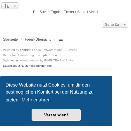
Die Suche Ergab 1 Treffer • Seite
1
Von
1
Gehe Zu
Startseite
Foren-Übersicht
Powered by
phpBB
® Forum Software © phpBB Limited
Deutsche Übersetzung durch
phpBB.de
Style
we_universal
created by INVENTEA & v12mike
Datenschutz
Nutzungsbedingungen
Diese Website nutzt Cookies, um dir den
bestmöglichen Komfort bei der Nutzung zu
bieten.
Mehr erfahren
Verstanden!