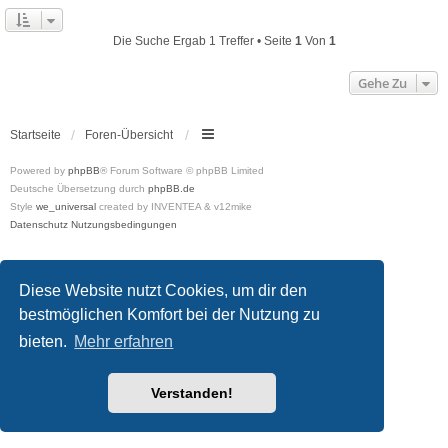
Die Suche Ergab 1 Treffer • Seite
1
Von
1
Gehe Zu
Startseite
Foren-Übersicht
Powered by
phpBB
® Forum Software © phpBB Limited
Deutsche Übersetzung durch
phpBB.de
Style
we_universal
created by INVENTEA & v12mike
Datenschutz
Nutzungsbedingungen
Diese Website nutzt Cookies, um dir den
bestmöglichen Komfort bei der Nutzung zu
bieten.
Mehr erfahren
Verstanden!