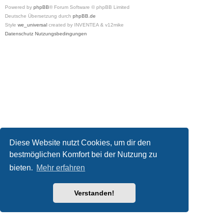
Powered by
phpBB
® Forum Software © phpBB Limited
Deutsche Übersetzung durch
phpBB.de
Style
we_universal
created by INVENTEA & v12mike
Datenschutz
Nutzungsbedingungen
Diese Website nutzt Cookies, um dir den
bestmöglichen Komfort bei der Nutzung zu
bieten.
Mehr erfahren
Verstanden!