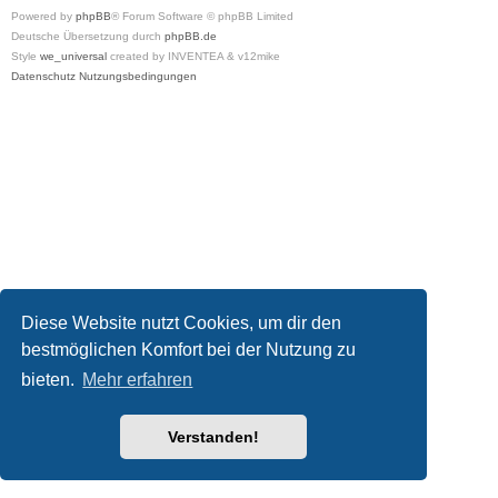
Powered by
phpBB
® Forum Software © phpBB Limited
Deutsche Übersetzung durch
phpBB.de
Style
we_universal
created by INVENTEA & v12mike
Datenschutz
Nutzungsbedingungen
Diese Website nutzt Cookies, um dir den
bestmöglichen Komfort bei der Nutzung zu
bieten.
Mehr erfahren
Verstanden!