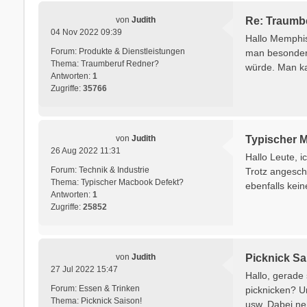
von
Judith
Re: Traumb
04 Nov 2022 09:39
Hallo Memphis
Forum:
Produkte & Dienstleistungen
man besonders 
Thema:
Traumberuf Redner?
würde. Man kan
Antworten:
1
Zugriffe:
35766
von
Judith
Typischer 
26 Aug 2022 11:31
Hallo Leute, 
Forum:
Technik & Industrie
Trotz angesch
Thema:
Typischer Macbook Defekt?
ebenfalls kein
Antworten:
1
Zugriffe:
25852
von
Judith
Picknick Sa
27 Jul 2022 15:47
Hallo, gerade 
Forum:
Essen & Trinken
picknicken? U
Thema:
Picknick Saison!
usw. Dabei neh