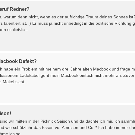
eruf Redner?
, warum denn nicht, wenn es der aufrichtige Traum deines Sohnes ist
talentiert ist. :) Er muss ja nicht unbedingt in die politische Richt
n schließlic...
Macbook Defekt?
ich habe ein Problem mit meinem drei Jahre alten Macbook und frage mi
lossenem Ladekabel geht mein Macbook einfach nicht mehr an. Zuvor is
e Makel sicht...
ison!
sind wir mitten in der Picknick Saison und da dachte ich mir, ich samm
nd wie schützt ihr das Essen vor Ameisen und Co.? Ich habe immer das
me ich so ...