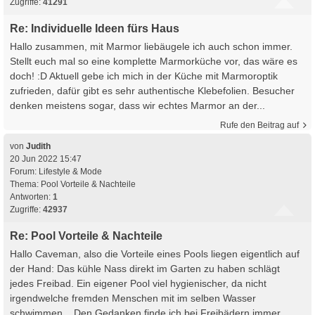
Zugriffe:
41291
Re: Individuelle Ideen fürs Haus
Hallo zusammen, mit Marmor liebäugele ich auch schon immer.
Stellt euch mal so eine komplette Marmorküche vor, das wäre es
doch! :D Aktuell gebe ich mich in der Küche mit Marmoroptik
zufrieden, dafür gibt es sehr authentische Klebefolien. Besucher
denken meistens sogar, dass wir echtes Marmor an der...
Rufe den Beitrag auf
von
Judith
20 Jun 2022 15:47
Forum:
Lifestyle & Mode
Thema:
Pool Vorteile & Nachteile
Antworten:
1
Zugriffe:
42937
Re: Pool Vorteile & Nachteile
Hallo Caveman, also die Vorteile eines Pools liegen eigentlich auf
der Hand: Das kühle Nass direkt im Garten zu haben schlägt
jedes Freibad. Ein eigener Pool viel hygienischer, da nicht
irgendwelche fremden Menschen mit im selben Wasser
schwimmen... Den Gedanken finde ich bei Freibädern immer