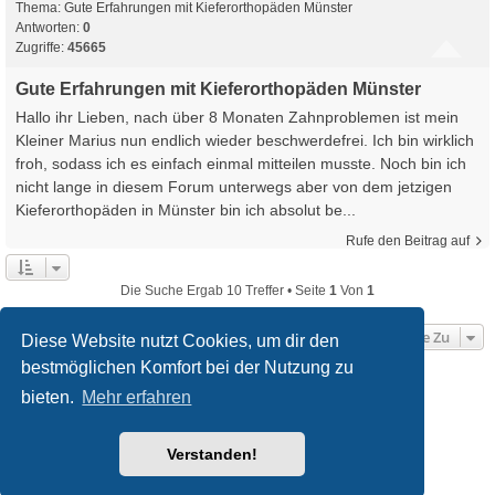
Thema:
Gute Erfahrungen mit Kieferorthopäden Münster
Antworten:
0
Zugriffe:
45665
Gute Erfahrungen mit Kieferorthopäden Münster
Hallo ihr Lieben, nach über 8 Monaten Zahnproblemen ist mein
Kleiner Marius nun endlich wieder beschwerdefrei. Ich bin wirklich
froh, sodass ich es einfach einmal mitteilen musste. Noch bin ich
nicht lange in diesem Forum unterwegs aber von dem jetzigen
Kieferorthopäden in Münster bin ich absolut be...
Rufe den Beitrag auf
Die Suche Ergab 10 Treffer • Seite
1
Von
1
Gehe Zu
Diese Website nutzt Cookies, um dir den
bestmöglichen Komfort bei der Nutzung zu
Startseite
Foren-Übersicht
bieten.
Mehr erfahren
Powered by
phpBB
® Forum Software © phpBB Limited
Verstanden!
Deutsche Übersetzung durch
phpBB.de
Style
we_universal
created by INVENTEA & v12mike
Datenschutz
Nutzungsbedingungen