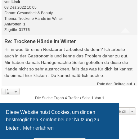
von
Lindt
08 Dez 2022 10:05
Forum:
Gesundheit & Beauty
Thema:
Trockene Hände im Winter
Antworten:
1
Zugriffe:
31775
Re: Trockene Hände im Winter
Hi, in was für einen Restaurant arbeitest du denn? Ich arbeite
auch in der Gastronomie und kenne das Problem daher zu gut.
Mir haben damals Handgemachte Seifen geholfen da diese die
Hände nicht so sehr austrocknen, falls das was für dich ist kannst
du einmal hier klicken . Du kannst natürlich auch e...
Rufe den Beitrag auf
Die Suche Ergab 4 Treffer • Seite
1
Von
1
Gehe Zu
Diese Website nutzt Cookies, um dir den
bestmöglichen Komfort bei der Nutzung zu
Startseite
Foren-Übersicht
bieten.
Mehr erfahren
Powered by
phpBB
® Forum Software © phpBB Limited