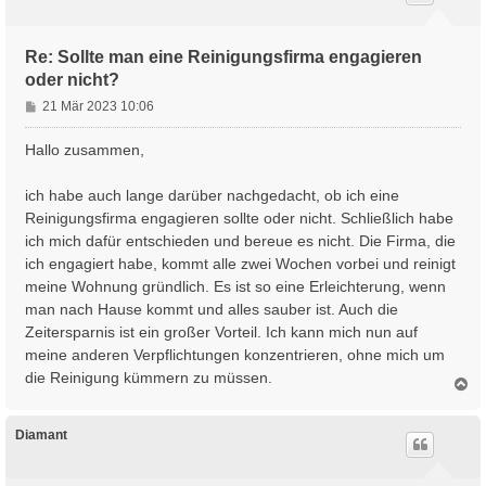
b
e
n
Re: Sollte man eine Reinigungsfirma engagieren
oder nicht?
B
21 Mär 2023 10:06
e
i
Hallo zusammen,
t
r
ich habe auch lange darüber nachgedacht, ob ich eine
a
Reinigungsfirma engagieren sollte oder nicht. Schließlich habe
g
ich mich dafür entschieden und bereue es nicht. Die Firma, die
ich engagiert habe, kommt alle zwei Wochen vorbei und reinigt
meine Wohnung gründlich. Es ist so eine Erleichterung, wenn
man nach Hause kommt und alles sauber ist. Auch die
Zeitersparnis ist ein großer Vorteil. Ich kann mich nun auf
meine anderen Verpflichtungen konzentrieren, ohne mich um
die Reinigung kümmern zu müssen.
N
a
c
h
Diamant
o
b