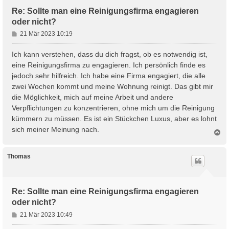
e
n
Re: Sollte man eine Reinigungsfirma engagieren
oder nicht?
B
21 Mär 2023 10:19
e
i
Ich kann verstehen, dass du dich fragst, ob es notwendig ist,
t
eine Reinigungsfirma zu engagieren. Ich persönlich finde es
r
jedoch sehr hilfreich. Ich habe eine Firma engagiert, die alle
a
zwei Wochen kommt und meine Wohnung reinigt. Das gibt mir
g
die Möglichkeit, mich auf meine Arbeit und andere
Verpflichtungen zu konzentrieren, ohne mich um die Reinigung
kümmern zu müssen. Es ist ein Stückchen Luxus, aber es lohnt
sich meiner Meinung nach.
N
a
c
h
Thomas
o
b
e
n
Re: Sollte man eine Reinigungsfirma engagieren
oder nicht?
B
21 Mär 2023 10:49
e