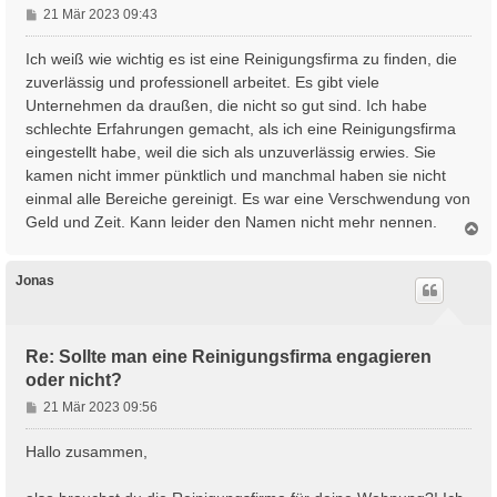
B
21 Mär 2023 09:43
e
i
Ich weiß wie wichtig es ist eine Reinigungsfirma zu finden, die
t
zuverlässig und professionell arbeitet. Es gibt viele
r
Unternehmen da draußen, die nicht so gut sind. Ich habe
a
schlechte Erfahrungen gemacht, als ich eine Reinigungsfirma
g
eingestellt habe, weil die sich als unzuverlässig erwies. Sie
kamen nicht immer pünktlich und manchmal haben sie nicht
einmal alle Bereiche gereinigt. Es war eine Verschwendung von
Geld und Zeit. Kann leider den Namen nicht mehr nennen.
N
a
c
h
Jonas
o
b
e
n
Re: Sollte man eine Reinigungsfirma engagieren
oder nicht?
B
21 Mär 2023 09:56
e
i
Hallo zusammen,
t
r