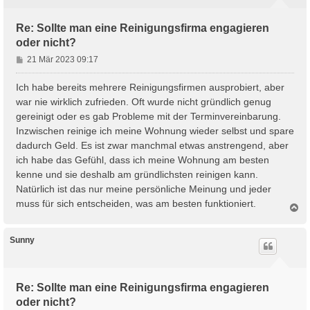
b
e
n
Re: Sollte man eine Reinigungsfirma engagieren
oder nicht?
B
21 Mär 2023 09:17
e
i
Ich habe bereits mehrere Reinigungsfirmen ausprobiert, aber
t
war nie wirklich zufrieden. Oft wurde nicht gründlich genug
r
gereinigt oder es gab Probleme mit der Terminvereinbarung.
a
Inzwischen reinige ich meine Wohnung wieder selbst und spare
g
dadurch Geld. Es ist zwar manchmal etwas anstrengend, aber
ich habe das Gefühl, dass ich meine Wohnung am besten
kenne und sie deshalb am gründlichsten reinigen kann.
Natürlich ist das nur meine persönliche Meinung und jeder
muss für sich entscheiden, was am besten funktioniert.
N
a
c
h
Sunny
o
b
e
n
Re: Sollte man eine Reinigungsfirma engagieren
oder nicht?