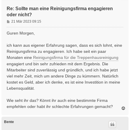
e
n
Re: Sollte man eine Reinigungsfirma engagieren
oder nicht?
B
21 Mär 2023 09:15
e
i
Guren Morgen,
t
r
ich kann aus eigener Erfahrung sagen, dass es sich lohnt, eine
a
Reinigungsfirma zu engagieren. Ich habe seit ein paar
g
Monaten eine
Reinigungsfirma für die Treppenhausreinigung
engagiert und bin sehr zufrieden mit dem Ergebnis. Die
Mitarbeiter sind zuverlässig und gründlich, und ich habe jetzt
viel mehr Zeit, mich um andere Dinge zu kümmern. Natürlich
kostet es Geld, aber ich denke, es ist eine Investition in meine
Lebensqualität.
Wie seht ihr das? Könnt ihr auch eine bestimmte Firma
empfehlen oder habt ihr schlechte Erfahrungen gemacht?
N
a
c
h
Bente
o