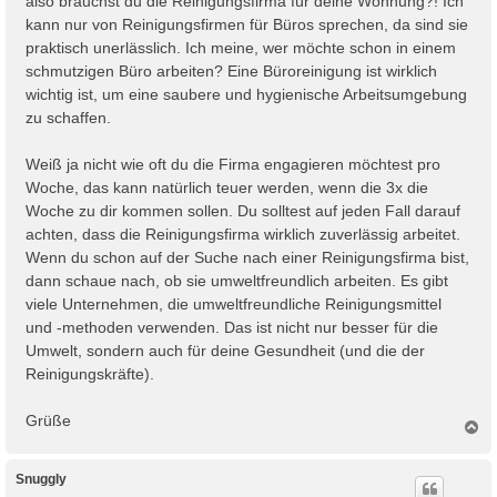
also brauchst du die Reinigungsfirma für deine Wohnung?! Ich
a
kann nur von Reinigungsfirmen für Büros sprechen, da sind sie
g
praktisch unerlässlich. Ich meine, wer möchte schon in einem
schmutzigen Büro arbeiten? Eine Büroreinigung ist wirklich
wichtig ist, um eine saubere und hygienische Arbeitsumgebung
zu schaffen.
Weiß ja nicht wie oft du die Firma engagieren möchtest pro
Woche, das kann natürlich teuer werden, wenn die 3x die
Woche zu dir kommen sollen. Du solltest auf jeden Fall darauf
achten, dass die Reinigungsfirma wirklich zuverlässig arbeitet.
Wenn du schon auf der Suche nach einer Reinigungsfirma bist,
dann schaue nach, ob sie umweltfreundlich arbeiten. Es gibt
viele Unternehmen, die umweltfreundliche Reinigungsmittel
und -methoden verwenden. Das ist nicht nur besser für die
Umwelt, sondern auch für deine Gesundheit (und die der
Reinigungskräfte).
Grüße
N
a
c
h
Snuggly
o