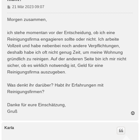
B
21 Mär 2023 09:07
e
i
Morgen zusammen,
t
r
ich stehe momentan vor der Entscheidung, ob ich eine
a
Reinigungsfirma engagieren sollte oder nicht. Ich arbeite
g
Vollzeit und habe nebenbei noch andere Verpflichtungen,
deshalb habe ich oft nicht genug Zeit, um meine Wohnung
gründlich zu reinigen. Auf der anderen Seite bin ich mir nicht
sicher, ob es wirklich notwendig ist, Geld für eine
Reinigungsfirma auszugeben.
Was denkt ihr darüber? Habt ihr Erfahrungen mit
Reinigungsfirmen?
Danke für eure Einschätzung,
Gruß
N
a
c
h
Karla
o
b