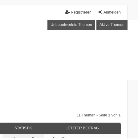
Registrieren
Anmelden
Unbeantwortete Themen
Aktive Themen
11 Themen • Seite
1
Von
1
STATISTIK
LETZTER BEITRAG