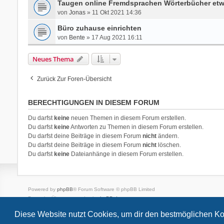
Taugen online Fremdsprachen Wörterbücher et
von
Jonas
» 11 Okt 2021 14:36
Büro zuhause einrichten
von
Bente
» 17 Aug 2021 16:11
Neues Thema
Zurück Zur Foren-Übersicht
BERECHTIGUNGEN IN DIESEM FORUM
Du darfst
keine
neuen Themen in diesem Forum erstellen.
Du darfst
keine
Antworten zu Themen in diesem Forum erstellen.
Du darfst deine Beiträge in diesem Forum
nicht
ändern.
Du darfst deine Beiträge in diesem Forum
nicht
löschen.
Du darfst
keine
Dateianhänge in diesem Forum erstellen.
Powered by
phpBB
® Forum Software © phpBB Limited
Deutsche Übersetzung durch
phpBB.de
Style
we_universal
created by INVENTEA & v12mike
Diese Website nutzt Cookies, um dir den bestmöglichen Ko
Datenschutz
Nutzungsbedingungen