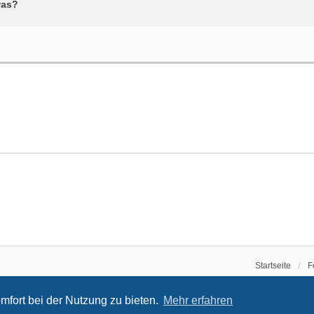
was?
Startseite
F
mfort bei der Nutzung zu bieten.
Mehr erfahren