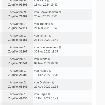
Antworten:
8
von
Alina
Zugriffe:
93801
18 Apr 2024 15:33
Antworten:
9
von
SnakeHeaven
Zugriffe:
71082
20 Apr 2023 17:01
Antworten:
7
von
Thomas
Zugriffe:
52911
21 Mär 2023 10:49
Antworten:
1
von
miriam
Zugriffe:
46151
28 Feb 2023 11:41
Antworten:
1
von
Sonnenschein
Zugriffe:
31267
30 Nov 2022 11:37
Antworten:
1
von
Judith
Zugriffe:
35741
04 Nov 2022 09:39
Antworten:
1
von
Hades
Zugriffe:
28503
13 Sep 2022 10:38
Antworten:
2
von
Gretchen
Zugriffe:
68846
29 Aug 2022 11:38
Antworten:
1
von
Eagle
Zugriffe:
42030
16 Feb 2022 10:49