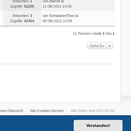
Antworten:
1
von
Marcel
Zugriffe:
52200
11 Okt 2021 14:56
Antworten:
3
von
SchwabenTheo
Zugriffe:
42454
06 Okt 2021 14:59
11 Themen • Seite
1
Von
1
Gehe Zu
oren-Übersicht
Alle Cookies löschen
Alle Zeiten sind
UTC+02:00
Verstanden!