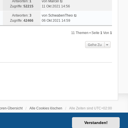
Antworten:
1
von
Marcel
Zugriffe:
52215
11 Okt 2021 14:56
Antworten:
3
von
SchwabenTheo
Zugriffe:
42466
06 Okt 2021 14:59
11 Themen • Seite
1
Von
1
Gehe Zu
oren-Übersicht
Alle Cookies löschen
Alle Zeiten sind
UTC+02:00
Verstanden!