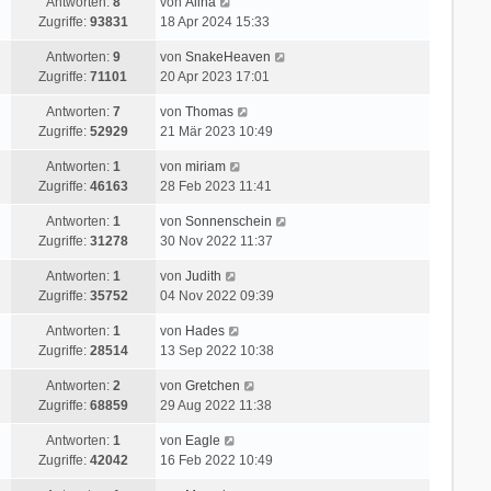
Antworten:
8
von
Alina
Zugriffe:
93831
18 Apr 2024 15:33
Antworten:
9
von
SnakeHeaven
Zugriffe:
71101
20 Apr 2023 17:01
Antworten:
7
von
Thomas
Zugriffe:
52929
21 Mär 2023 10:49
Antworten:
1
von
miriam
Zugriffe:
46163
28 Feb 2023 11:41
Antworten:
1
von
Sonnenschein
Zugriffe:
31278
30 Nov 2022 11:37
Antworten:
1
von
Judith
Zugriffe:
35752
04 Nov 2022 09:39
Antworten:
1
von
Hades
Zugriffe:
28514
13 Sep 2022 10:38
Antworten:
2
von
Gretchen
Zugriffe:
68859
29 Aug 2022 11:38
Antworten:
1
von
Eagle
Zugriffe:
42042
16 Feb 2022 10:49