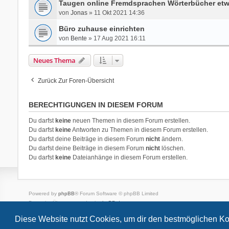
Taugen online Fremdsprachen Wörterbücher et
von
Jonas
» 11 Okt 2021 14:36
Büro zuhause einrichten
von
Bente
» 17 Aug 2021 16:11
Neues Thema
Zurück Zur Foren-Übersicht
BERECHTIGUNGEN IN DIESEM FORUM
Du darfst
keine
neuen Themen in diesem Forum erstellen.
Du darfst
keine
Antworten zu Themen in diesem Forum erstellen.
Du darfst deine Beiträge in diesem Forum
nicht
ändern.
Du darfst deine Beiträge in diesem Forum
nicht
löschen.
Du darfst
keine
Dateianhänge in diesem Forum erstellen.
Powered by
phpBB
® Forum Software © phpBB Limited
Deutsche Übersetzung durch
phpBB.de
Style
we_universal
created by INVENTEA & v12mike
Diese Website nutzt Cookies, um dir den bestmöglichen Ko
Datenschutz
Nutzungsbedingungen