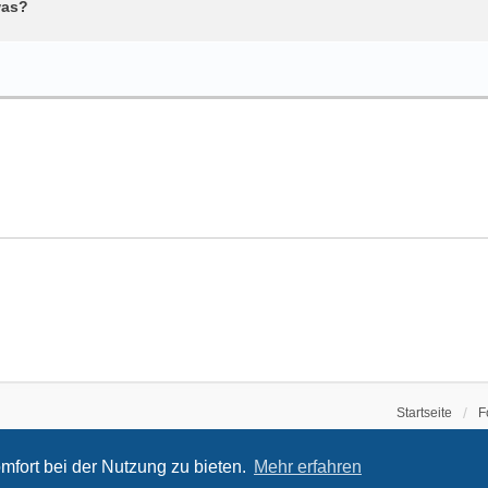
was?
Startseite
F
mfort bei der Nutzung zu bieten.
Mehr erfahren