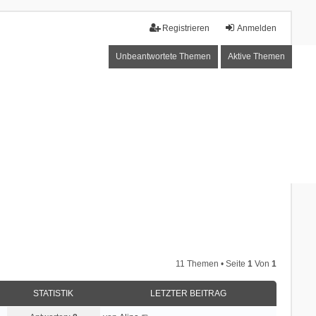
Registrieren
Anmelden
Unbeantwortete Themen
Aktive Themen
11 Themen • Seite
1
Von
1
STATISTIK
LETZTER BEITRAG