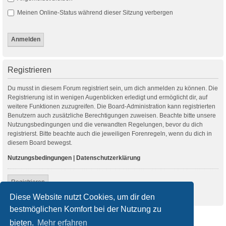
Meinen Online-Status während dieser Sitzung verbergen
Registrieren
Du musst in diesem Forum registriert sein, um dich anmelden zu können. Die
Registrierung ist in wenigen Augenblicken erledigt und ermöglicht dir, auf
weitere Funktionen zuzugreifen. Die Board-Administration kann registrierten
Benutzern auch zusätzliche Berechtigungen zuweisen. Beachte bitte unsere
Nutzungsbedingungen und die verwandten Regelungen, bevor du dich
registrierst. Bitte beachte auch die jeweiligen Forenregeln, wenn du dich in
diesem Board bewegst.
Nutzungsbedingungen
|
Datenschutzerklärung
Registrieren
Diese Website nutzt Cookies, um dir den
bestmöglichen Komfort bei der Nutzung zu
Startseite
Foren-Übersicht
bieten.
Mehr erfahren