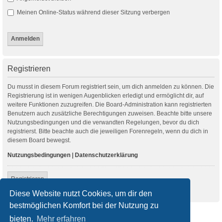
Meinen Online-Status während dieser Sitzung verbergen
Registrieren
Du musst in diesem Forum registriert sein, um dich anmelden zu können. Die
Registrierung ist in wenigen Augenblicken erledigt und ermöglicht dir, auf
weitere Funktionen zuzugreifen. Die Board-Administration kann registrierten
Benutzern auch zusätzliche Berechtigungen zuweisen. Beachte bitte unsere
Nutzungsbedingungen und die verwandten Regelungen, bevor du dich
registrierst. Bitte beachte auch die jeweiligen Forenregeln, wenn du dich in
diesem Board bewegst.
Nutzungsbedingungen
|
Datenschutzerklärung
Registrieren
Diese Website nutzt Cookies, um dir den
bestmöglichen Komfort bei der Nutzung zu
Startseite
Foren-Übersicht
bieten.
Mehr erfahren