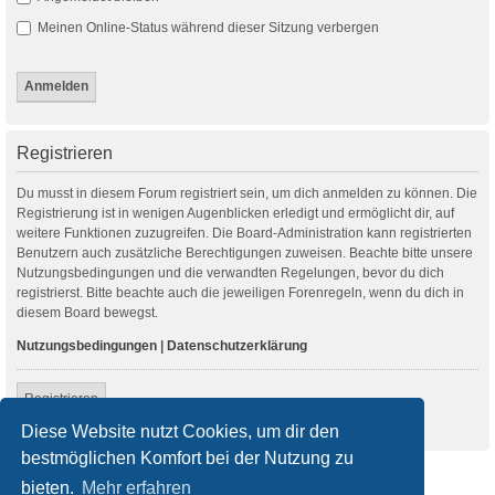
Meinen Online-Status während dieser Sitzung verbergen
Registrieren
Du musst in diesem Forum registriert sein, um dich anmelden zu können. Die
Registrierung ist in wenigen Augenblicken erledigt und ermöglicht dir, auf
weitere Funktionen zuzugreifen. Die Board-Administration kann registrierten
Benutzern auch zusätzliche Berechtigungen zuweisen. Beachte bitte unsere
Nutzungsbedingungen und die verwandten Regelungen, bevor du dich
registrierst. Bitte beachte auch die jeweiligen Forenregeln, wenn du dich in
diesem Board bewegst.
Nutzungsbedingungen
|
Datenschutzerklärung
Registrieren
Diese Website nutzt Cookies, um dir den
bestmöglichen Komfort bei der Nutzung zu
Startseite
Foren-Übersicht
bieten.
Mehr erfahren