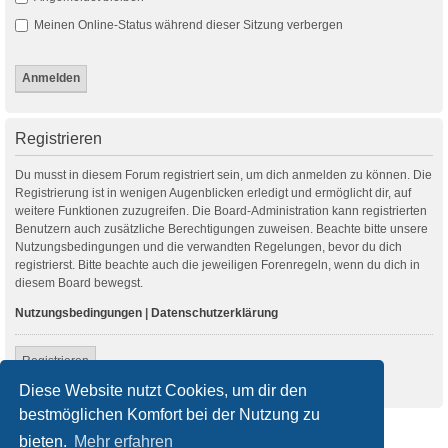
Meinen Online-Status während dieser Sitzung verbergen
Registrieren
Du musst in diesem Forum registriert sein, um dich anmelden zu können. Die
Registrierung ist in wenigen Augenblicken erledigt und ermöglicht dir, auf
weitere Funktionen zuzugreifen. Die Board-Administration kann registrierten
Benutzern auch zusätzliche Berechtigungen zuweisen. Beachte bitte unsere
Nutzungsbedingungen und die verwandten Regelungen, bevor du dich
registrierst. Bitte beachte auch die jeweiligen Forenregeln, wenn du dich in
diesem Board bewegst.
Nutzungsbedingungen
|
Datenschutzerklärung
Registrieren
Diese Website nutzt Cookies, um dir den
bestmöglichen Komfort bei der Nutzung zu
Startseite
Foren-Übersicht
bieten.
Mehr erfahren