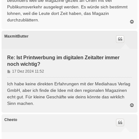
besonders weil die Magazine gezielt an Orten mit viel
Publikumsverkehr ausgelegt werden. Es würde sich bestimmt
lohnen, weil die Leute dort Zeit haben, das Magazin
durchzublättern.
N
a
c
h
MaxmitButter
o
b
e
n
Re: Ist Printwerbung im digitalen Zeitalter immer
noch wichtig?
B
17 Dez 2024 11:52
e
i
Ich habe keine direkten Erfahrungen mit der Mediahaus Verlag
t
GmbH, aber ich finde die Idee mit den regionalen Magazinen
r
echt gut. Für kleine Geschäfte wie deins könnte das wirklich
a
Sinn machen.
g
N
a
c
h
Cheeto
o
b
e