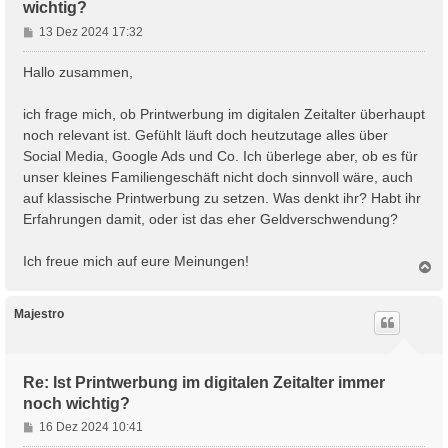
wichtig?
B
13 Dez 2024 17:32
e
i
Hallo zusammen,
t
r
ich frage mich, ob Printwerbung im digitalen Zeitalter überhaupt
a
noch relevant ist. Gefühlt läuft doch heutzutage alles über
g
Social Media, Google Ads und Co. Ich überlege aber, ob es für
unser kleines Familiengeschäft nicht doch sinnvoll wäre, auch
auf klassische Printwerbung zu setzen. Was denkt ihr? Habt ihr
Erfahrungen damit, oder ist das eher Geldverschwendung?
Ich freue mich auf eure Meinungen!
N
a
c
h
Majestro
o
b
e
n
Re: Ist Printwerbung im digitalen Zeitalter immer
noch wichtig?
B
16 Dez 2024 10:41
e