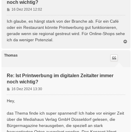
noch wichtig?
B
16 Dez 2024 12:02
e
i
Ich glaube, es hängt stark von der Branche ab. Für ein Café
t
oder ein Restaurant könnte Printwerbung gut funktionieren,
r
gerade wenn sie regional gestreut wird. Für Online-Shops sehe
a
ich da weniger Potenzial.
g
N
a
c
h
Thomas
o
b
e
n
Re: Ist Printwerbung im digitalen Zeitalter immer
noch wichtig?
B
16 Dez 2024 13:30
e
i
Hey,
t
r
das Thema finde ich super spannend! Ich habe vor einiger Zeit
a
über die Mediahaus Verlag GmbH Düsseldorf gelesen, die
g
Bürgermagazine herausgeben, die speziell an stark
frequentierten Orten ausgelegt werden. Das Konzept klingt