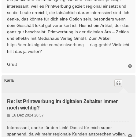
interessant, weil es Printwerbung gezielt regional einsetzt und
so die Leute erreicht, die tatsächlich daran interessiert sind. Ich
denke, das könnte für dich eine Option sein, besonders wenn
dein Geschäft lokal gut verankert ist. Hier ist ein Artikel, der das
ganz gut beschreibt: Printwerbung in der digitalen Ära – Zeitlos
und effektiv mit Mediahaus Verlag GmbH. Zum Artikel:
https://der-lokalguide.com/printwerbung ... rlag-gmbh/
Vielleicht
hilft das ja weiter?
Gruß
N
a
c
h
Karla
o
b
e
n
Re: Ist Printwerbung im digitalen Zeitalter immer
noch wichtig?
B
16 Dez 2024 20:37
e
i
Interessant, danke für den Link! Das ist für mich super
t
spannend, da wir mehr regionale Kunden ansprechen wollen.
N
r