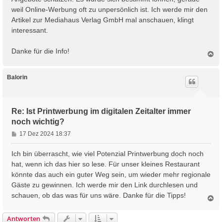
weil Online-Werbung oft zu unpersönlich ist. Ich werde mir den
Artikel zur Mediahaus Verlag GmbH mal anschauen, klingt
interessant.
Danke für die Info!
N
a
c
h
Balorin
o
b
e
n
Re: Ist Printwerbung im digitalen Zeitalter immer
noch wichtig?
B
17 Dez 2024 18:37
e
i
Ich bin überrascht, wie viel Potenzial Printwerbung doch noch
t
hat, wenn ich das hier so lese. Für unser kleines Restaurant
r
könnte das auch ein guter Weg sein, um wieder mehr regionale
a
Gäste zu gewinnen. Ich werde mir den Link durchlesen und
g
schauen, ob das was für uns wäre. Danke für die Tipps!
N
a
c
Antworten
h