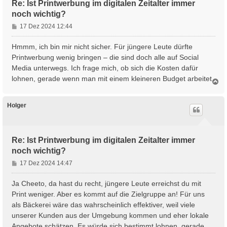
n
Re: Ist Printwerbung im digitalen Zeitalter immer
noch wichtig?
B
17 Dez 2024 12:44
e
i
Hmmm, ich bin mir nicht sicher. Für jüngere Leute dürfte
t
Printwerbung wenig bringen – die sind doch alle auf Social
r
Media unterwegs. Ich frage mich, ob sich die Kosten dafür
a
lohnen, gerade wenn man mit einem kleineren Budget arbeitet.
g
N
a
c
h
Holger
o
b
e
n
Re: Ist Printwerbung im digitalen Zeitalter immer
noch wichtig?
B
17 Dez 2024 14:47
e
i
Ja Cheeto, da hast du recht, jüngere Leute erreichst du mit
t
Print weniger. Aber es kommt auf die Zielgruppe an! Für uns
r
als Bäckerei wäre das wahrscheinlich effektiver, weil viele
a
unserer Kunden aus der Umgebung kommen und eher lokale
g
Angebote schätzen. Es würde sich bestimmt lohnen, gerade