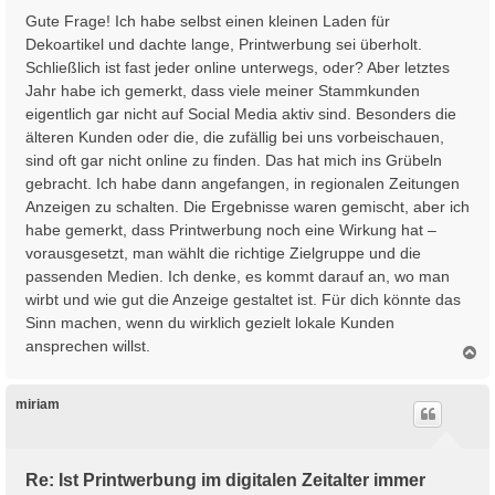
i
Gute Frage! Ich habe selbst einen kleinen Laden für
t
Dekoartikel und dachte lange, Printwerbung sei überholt.
r
Schließlich ist fast jeder online unterwegs, oder? Aber letztes
a
Jahr habe ich gemerkt, dass viele meiner Stammkunden
g
eigentlich gar nicht auf Social Media aktiv sind. Besonders die
älteren Kunden oder die, die zufällig bei uns vorbeischauen,
sind oft gar nicht online zu finden. Das hat mich ins Grübeln
gebracht. Ich habe dann angefangen, in regionalen Zeitungen
Anzeigen zu schalten. Die Ergebnisse waren gemischt, aber ich
habe gemerkt, dass Printwerbung noch eine Wirkung hat –
vorausgesetzt, man wählt die richtige Zielgruppe und die
passenden Medien. Ich denke, es kommt darauf an, wo man
wirbt und wie gut die Anzeige gestaltet ist. Für dich könnte das
Sinn machen, wenn du wirklich gezielt lokale Kunden
ansprechen willst.
N
a
c
h
miriam
o
b
e
n
Re: Ist Printwerbung im digitalen Zeitalter immer