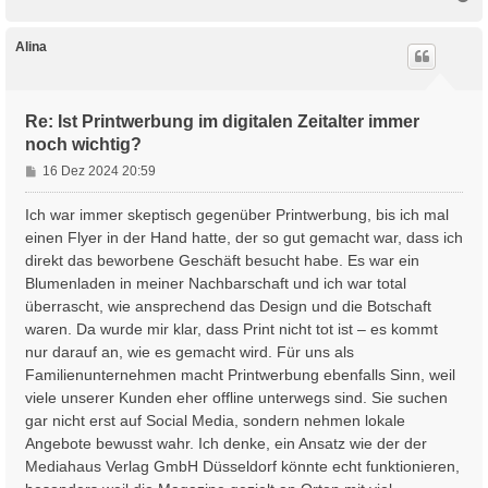
a
a
c
g
h
Alina
o
b
e
n
Re: Ist Printwerbung im digitalen Zeitalter immer
noch wichtig?
B
16 Dez 2024 20:59
e
i
Ich war immer skeptisch gegenüber Printwerbung, bis ich mal
t
einen Flyer in der Hand hatte, der so gut gemacht war, dass ich
r
direkt das beworbene Geschäft besucht habe. Es war ein
a
Blumenladen in meiner Nachbarschaft und ich war total
g
überrascht, wie ansprechend das Design und die Botschaft
waren. Da wurde mir klar, dass Print nicht tot ist – es kommt
nur darauf an, wie es gemacht wird. Für uns als
Familienunternehmen macht Printwerbung ebenfalls Sinn, weil
viele unserer Kunden eher offline unterwegs sind. Sie suchen
gar nicht erst auf Social Media, sondern nehmen lokale
Angebote bewusst wahr. Ich denke, ein Ansatz wie der der
Mediahaus Verlag GmbH Düsseldorf könnte echt funktionieren,