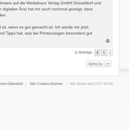
 Hinweis auf die Mediahaus Verlag GmbH Düsseldorf und
r digitalen Ära) hat mir auch nochmal gezeigt, dass
den.
 ist, wenn es gut gemacht ist. Ich werde mir jetzt
nd Tipps hat, was bei Printanzeigen besonders gut
N
a
c
1
2
Vorherige
11 Beiträge
h
o
Gehe Zu
b
e
n
oren-Übersicht
Alle Cookies löschen
Alle Zeiten sind
UTC+02:00