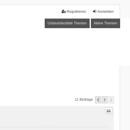
Registrieren
Anmelden
Unbeantwortete Themen
Aktive Themen
1
2
Vorherige
11 Beiträge