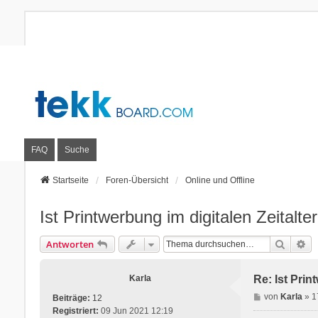
FAQ
Suche
Startseite
Foren-Übersicht
Online und Offline
Ist Printwerbung im digitalen Zeitalt
Suche
Er
Antworten
Karla
Re: Ist Prin
B
von
Karla
»
1
Beiträge:
12
e
Registriert:
09 Jun 2021 12:19