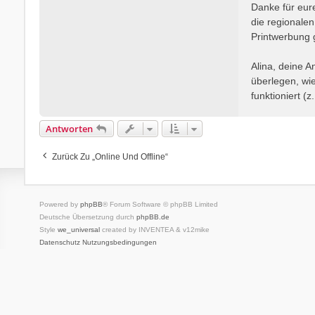
i
Danke für eur
t
die regionalen
r
Printwerbung 
a
g
Alina, deine A
überlegen, wi
funktioniert (
Antworten
Zurück Zu „Online Und Offline“
Powered by
phpBB
® Forum Software © phpBB Limited
Deutsche Übersetzung durch
phpBB.de
Style
we_universal
created by INVENTEA & v12mike
Datenschutz
Nutzungsbedingungen