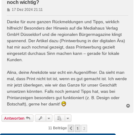
noch wichtig?
B
17 Dez 2024 21:11
e
i
Danke für eure ganzen Rückmeldungen und Tipps, wirklich
t
hilfreich! Besonders der Hinweis auf die Mediahaus Verlag
r
GmbH Düsseldorf und die regionalen Bürgermagazine klingt
a
spannend. Der Artikel dazu (Printwerbung in der digitalen Ära)
g
hat mir auch nochmal gezeigt, dass Printwerbung gezielt
eingesetzt durchaus Sinn machen kann – gerade für lokale
Kunden.
Alina, deine Anekdote war echt ein Augenöffner. Da sieht man
mal, dass Print nicht tot ist, wenn es gut gemacht ist. Ich werde
mir jetzt überlegen, wie wir das Ganze für unser Geschäft
umsetzen könnten. Falls noch jemand Tipps hat, was bei
Printanzeigen besonders gut funktioniert (z. B. Design oder
Botschaft), gerne her damit!
N
a
c
Antworten
h
o
1
2
Vorherige
11 Beiträge
b
e