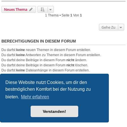
Neues Thema
1 Thema • Seite
1
Von
1
Gehe Zu
BERECHTIGUNGEN IN DIESEM FORUM
Du darfst
keine
neuen Themen in diesem Forum erstellen.
Du darfst
keine
Antworten zu Themen in diesem Forum erstellen.
Du darfst deine Beiträge in diesem Forum
nicht
ändern.
Du darfst deine Beiträge in diesem Forum
nicht
löschen.
Du darfst
keine
Dateianhänge in diesem Forum erstellen.
Startseite
Foren-Übersicht
Diese Website nutzt Cookies, um dir den
bestmöglichen Komfort bei der Nutzung zu
Powered by
phpBB
® Forum Software © phpBB Limited
bieten.
Mehr erfahren
Deutsche Übersetzung durch
phpBB.de
Style
we_universal
created by INVENTEA & v12mike
Datenschutz
Nutzungsbedingungen
Verstanden!