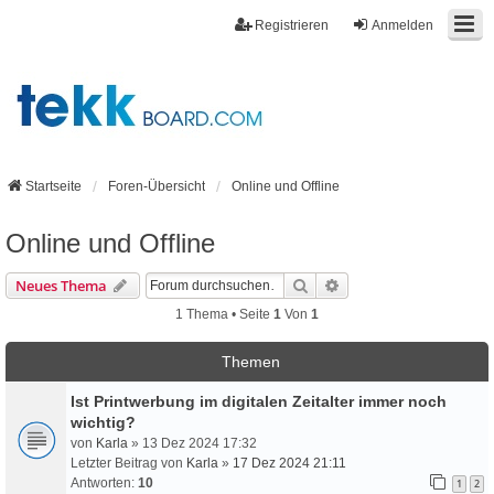
Registrieren
Anmelden
Startseite
Foren-Übersicht
Online und Offline
Online und Offline
Suche
Erweiterte Suche
Neues Thema
1 Thema • Seite
1
Von
1
Themen
Ist Printwerbung im digitalen Zeitalter immer noch
wichtig?
von
Karla
» 13 Dez 2024 17:32
Letzter Beitrag von
Karla
»
17 Dez 2024 21:11
Antworten:
10
1
2